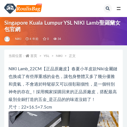
全部
Singapore Kuala Lumpur YSL NIKI Lamb聖羅蘭女
包官網
NIKI
4 年前
0
34
当前位置：
首页
YSL
NIKI
正文
NIKI Lamb_22CM【正品原廠皮】春夏小羊皮款Niki金屬鏈
也換成了有些厚重感的金色，讓包身整體又多了幾分優雅
和貴氣，不會過於時髦卻又可以很彰顯個性，是一個特別
神奇的存在_！採用獨家採購回來的正品原廠皮，搭配最高
級別全銅打造的五金_是正品的的味道沒錯了！
尺寸：22×16.5×7.5cm