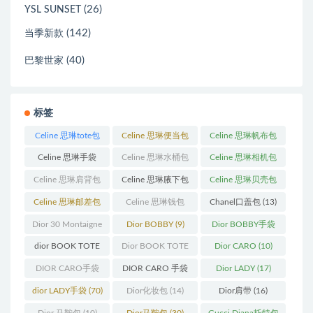
(26)
YSL SUNSET
(142)
当季新款
(40)
巴黎世家
标签
Celine 思琳tote包
Celine 思琳便当包
Celine 思琳帆布包
(23)
(14)
(18)
Celine 思琳手袋
Celine 思琳水桶包
Celine 思琳相机包
(250)
(55)
(11)
Celine 思琳肩背包
Celine 思琳腋下包
Celine 思琳贝壳包
(12)
(10)
(12)
Celine 思琳邮差包
Celine 思琳钱包
Chanel口盖包
(13)
(13)
(10)
Dior 30 Montaigne
Dior BOBBY
(9)
Dior BOBBY手袋
蒙田
(31)
(26)
dior BOOK TOTE
Dior BOOK TOTE
Dior CARO
(10)
(12)
手袋
(163)
DIOR CARO手袋
DIOR CARO 手袋
Dior LADY
(17)
(11)
(31)
dior LADY手袋
(70)
Dior化妆包
(14)
Dior肩带
(16)
Dior 马鞍包
(10)
Dior马鞍包
(30)
Gucci Diana托特包