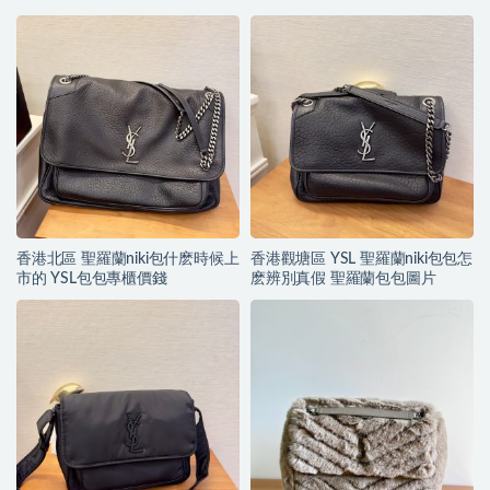
香港北區 聖羅蘭niki包什麽時候上
香港觀塘區 YSL 聖羅蘭niki包包怎
市的 YSL包包專櫃價錢
麽辨別真假 聖羅蘭包包圖片