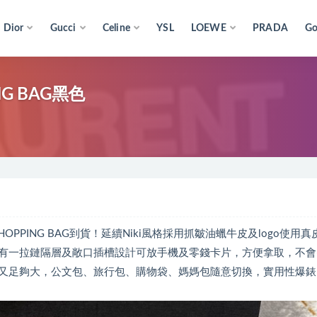
Dior
Gucci
Celine
YSL
LOEWE
PRADA
Go
PING BAG黑色
#原廠皮版本NIKI SHOPPING BAG到貨！延續Niki風格採用抓皺油蠟牛皮及logo使用
有一拉鏈隔層及敞口插槽設計可放手機及零錢卡片，方便拿取，不會
又足夠大，公文包、旅行包、購物袋、媽媽包隨意切換，實用性爆錶