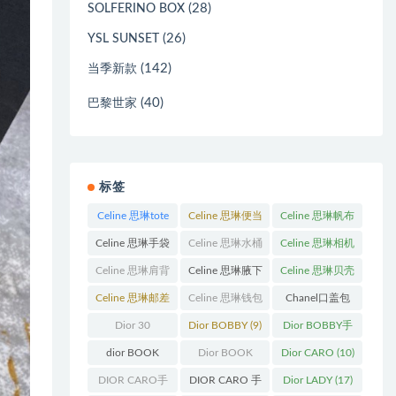
(28)
SOLFERINO BOX
(26)
YSL SUNSET
(142)
当季新款
(40)
巴黎世家
标签
Celine 思琳tote
Celine 思琳便当
Celine 思琳帆布
包
(23)
包
(14)
包
(18)
Celine 思琳手袋
Celine 思琳水桶
Celine 思琳相机
(250)
包
(55)
包
(11)
Celine 思琳肩背
Celine 思琳腋下
Celine 思琳贝壳
包
(12)
包
(10)
包
(12)
Celine 思琳邮差
Celine 思琳钱包
Chanel口盖包
包
(13)
(10)
(13)
Dior 30
Dior BOBBY
(9)
Dior BOBBY手
Montaigne 蒙田
袋
(26)
dior BOOK
Dior BOOK
Dior CARO
(10)
(31)
TOTE
(12)
TOTE手袋
(163)
DIOR CARO手
DIOR CARO 手
Dior LADY
(17)