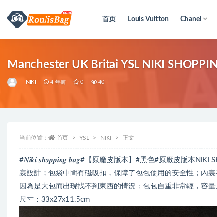
首页
Louis Vuitton
Chanel
全部
Manchester UK Britai YSL NIKI SHOP
NIKI
4 年前
0
40
当前位置：
首页
YSL
NIKI
正文
#𝑵𝒊𝒌𝒊 𝒔𝒉𝒐𝒑𝒑𝒊𝒏𝒈 𝒃𝒂𝒈#【原廠皮版本】#黑色
裹設計；包袋中間有磁吸扣，保障了包包使用的安全性；內裏
因為是大包而出現找不到東西的情況；包包自重非常輕，容量
尺寸：33x27x11.5cm