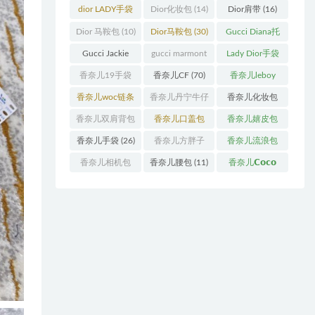
袋
(11)
袋
(31)
dior LADY手袋
Dior化妆包
(14)
Dior肩带
(16)
(70)
Dior 马鞍包
(10)
Dior马鞍包
(30)
Gucci Diana托
特包
(11)
Gucci Jackie
gucci marmont
Lady Dior手袋
(11)
系列
(19)
(51)
香奈儿19手袋
香奈儿CF
(70)
香奈儿leboy
(27)
(13)
香奈儿woc链条
香奈儿丹宁牛仔
香奈儿化妆包
包
(11)
(12)
(13)
香奈儿双肩背包
香奈儿口盖包
香奈儿嬉皮包
(13)
(55)
(10)
香奈儿手袋
(26)
香奈儿方胖子
香奈儿流浪包
(11)
(10)
香奈儿相机包
香奈儿腰包
(11)
香奈儿𝗖𝗼𝗰𝗼
(10)
𝗵𝗮𝗻𝗱𝗹𝗲
(14)