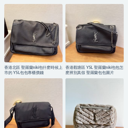
香港北區 聖羅蘭niki包什麽時候上
香港觀塘區 YSL 聖羅蘭niki包包怎
市的 YSL包包專櫃價錢
麽辨別真假 聖羅蘭包包圖片