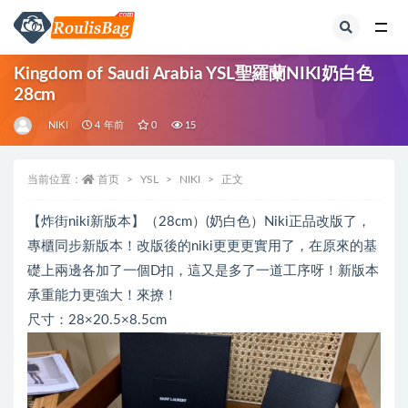
全部
Kingdom of Saudi Arabia YSL聖羅蘭NIKI奶白色
28cm
NIKI
4 年前
0
15
当前位置：
首页
YSL
NIKI
正文
【炸街niki新版本】（28cm）(奶白色）Niki正品改版了，
專櫃同步新版本！改版後的niki更更更實用了，在原來的基
礎上兩邊各加了一個D扣，這又是多了一道工序呀！新版本
承重能力更強大！來撩！
尺寸：28×20.5×8.5cm