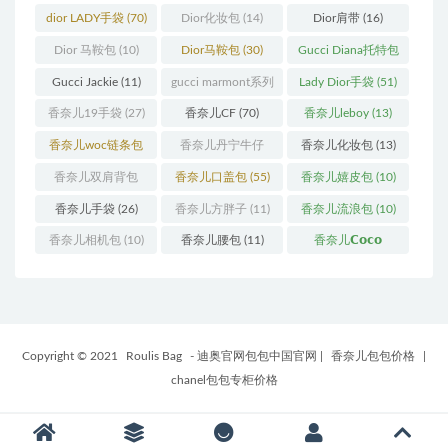
(11)
(31)
dior LADY手袋
(70)
Dior化妆包
(14)
Dior肩带
(16)
Dior 马鞍包
(10)
Dior马鞍包
(30)
Gucci Diana托特包
(11)
Gucci Jackie
(11)
gucci marmont系列
Lady Dior手袋
(51)
(19)
香奈儿19手袋
(27)
香奈儿CF
(70)
香奈儿leboy
(13)
香奈儿woc链条包
香奈儿丹宁牛仔
香奈儿化妆包
(13)
(11)
(12)
香奈儿双肩背包
香奈儿口盖包
(55)
香奈儿嬉皮包
(10)
(13)
香奈儿手袋
(26)
香奈儿方胖子
(11)
香奈儿流浪包
(10)
香奈儿相机包
(10)
香奈儿腰包
(11)
香奈儿𝗖𝗼𝗰𝗼
𝗵𝗮𝗻𝗱𝗹𝗲
(14)
Copyright © 2021
Roulis Bag
- 迪奥官网包包中国官网
|
香奈儿包包价格
|
chanel包包专柜价格