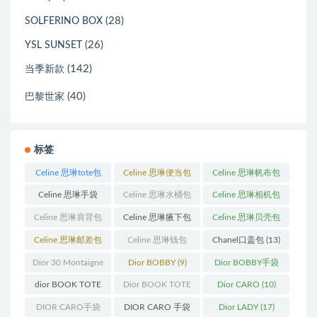
(28)
SOLFERINO BOX
(26)
YSL SUNSET
(142)
当季新款
(40)
巴黎世家
标签
Celine 思琳tote包
Celine 思琳便当包
Celine 思琳帆布包
(23)
(14)
(18)
Celine 思琳手袋
Celine 思琳水桶包
Celine 思琳相机包
(250)
(55)
(11)
Celine 思琳肩背包
Celine 思琳腋下包
Celine 思琳贝壳包
(12)
(10)
(12)
Celine 思琳邮差包
Celine 思琳钱包
Chanel口盖包
(13)
(13)
(10)
Dior 30 Montaigne
Dior BOBBY
(9)
Dior BOBBY手袋
蒙田
(31)
(26)
dior BOOK TOTE
Dior BOOK TOTE
Dior CARO
(10)
(12)
手袋
(163)
DIOR CARO手袋
DIOR CARO 手袋
Dior LADY
(17)