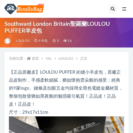
全部
Southward London Britain聖羅蘭LOULOU
PUFFER羊皮包
LOULOU
4 年前
0
16
当前位置：
首页
YSL
LOULOU
正文
【正品原廠皮】LOULOU PUFFER 絎縫小羊皮包，原廠正
品皮制作，手感柔軟細膩，猶如懷抱雲朵️般的感受；經典
的Y家logo、鏈條及扣眼五金均採用全黑色電鍍金屬材質，
整個包散發猶如黑夜般的魅惑吸引氣質！正品皮！正品
皮！正品皮！
尺寸：29x17x11cm