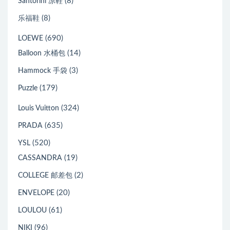
(8)
Santorini 凉鞋
(8)
乐福鞋
(690)
LOEWE
(14)
Balloon 水桶包
(3)
Hammock 手袋
(179)
Puzzle
(324)
Louis Vuitton
(635)
PRADA
(520)
YSL
(19)
CASSANDRA
(2)
COLLEGE 邮差包
(20)
ENVELOPE
(61)
LOULOU
(96)
NIKI