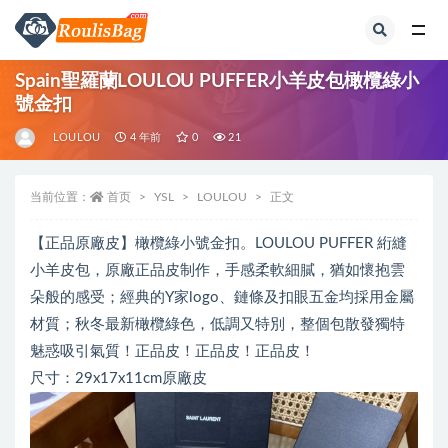
全部
Spain聖羅蘭LOULOU PUFFER小羊皮包橄欖綠小
號金扣
LOULOU
4 年前
0
21
当前位置：
首页
YSL
LOULOU
正文
【正品原廠皮】橄欖綠小號金扣。LOULOU PUFFER 絎縫
小羊皮包，原廠正品皮制作，手感柔軟細膩，猶如懷抱雲
朵️般的感受；經典的Y家logo、鏈條及扣眼五金均採用金屬
材質；秋冬最新橄欖綠色，低調又特別，整個包散發獨特
魅惑吸引氣質！正品皮！正品皮！正品皮！
尺寸：29x17x11cm原廠皮