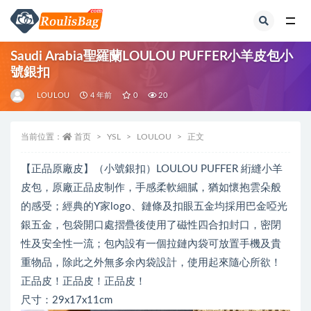
全部
Saudi Arabia聖羅蘭LOULOU PUFFER小羊皮包小
號銀扣
LOULOU
4 年前
0
20
当前位置：
首页
YSL
LOULOU
正文
【正品原廠皮】（小號銀扣）LOULOU PUFFER 絎縫小羊
皮包，原廠正品皮制作，手感柔軟細膩，猶如懷抱雲朵️般
的感受；經典的Y家logo、鏈條及扣眼五金均採用巴金啞光
銀五金，包袋開口處摺疊後使用了磁性四合扣封口，密閉
性及安全性一流；包內設有一個拉鏈內袋可放置手機及貴
重物品，除此之外無多余內袋設計，使用起來隨心所欲！
正品皮！正品皮！正品皮！
尺寸：29x17x11cm