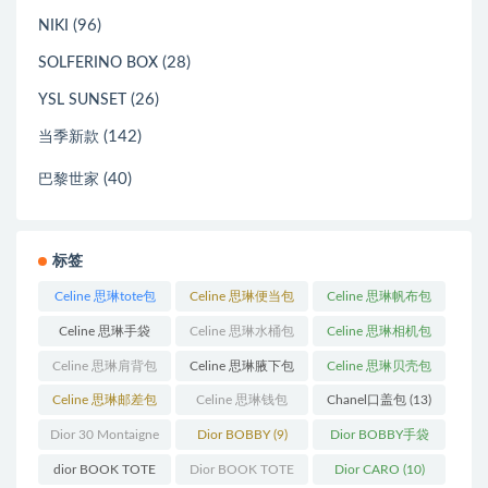
(96)
NIKI
(28)
SOLFERINO BOX
(26)
YSL SUNSET
(142)
当季新款
(40)
巴黎世家
标签
Celine 思琳tote包
Celine 思琳便当包
Celine 思琳帆布包
(23)
(14)
(18)
Celine 思琳手袋
Celine 思琳水桶包
Celine 思琳相机包
(250)
(55)
(11)
Celine 思琳肩背包
Celine 思琳腋下包
Celine 思琳贝壳包
(12)
(10)
(12)
Celine 思琳邮差包
Celine 思琳钱包
Chanel口盖包
(13)
(13)
(10)
Dior 30 Montaigne
Dior BOBBY
(9)
Dior BOBBY手袋
蒙田
(31)
(26)
dior BOOK TOTE
Dior BOOK TOTE
Dior CARO
(10)