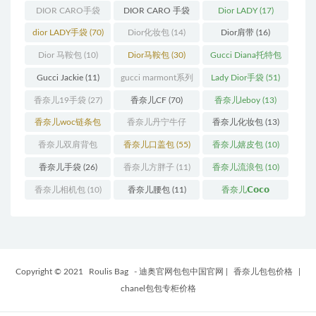
(12)
手袋
(163)
DIOR CARO手袋
DIOR CARO 手袋
Dior LADY
(17)
(11)
(31)
dior LADY手袋
(70)
Dior化妆包
(14)
Dior肩带
(16)
Dior 马鞍包
(10)
Dior马鞍包
(30)
Gucci Diana托特包
(11)
Gucci Jackie
(11)
gucci marmont系列
Lady Dior手袋
(51)
(19)
香奈儿19手袋
(27)
香奈儿CF
(70)
香奈儿leboy
(13)
香奈儿woc链条包
香奈儿丹宁牛仔
香奈儿化妆包
(13)
(11)
(12)
香奈儿双肩背包
香奈儿口盖包
(55)
香奈儿嬉皮包
(10)
(13)
香奈儿手袋
(26)
香奈儿方胖子
(11)
香奈儿流浪包
(10)
香奈儿相机包
(10)
香奈儿腰包
(11)
香奈儿𝗖𝗼𝗰𝗼
𝗵𝗮𝗻𝗱𝗹𝗲
(14)
Copyright © 2021
Roulis Bag
- 迪奥官网包包中国官网
|
香奈儿包包价格
|
chanel包包专柜价格