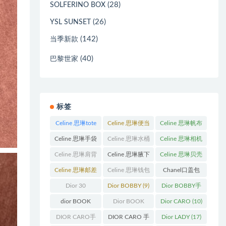
(28)
SOLFERINO BOX
(26)
YSL SUNSET
(142)
当季新款
(40)
巴黎世家
标签
Celine 思琳tote
Celine 思琳便当
Celine 思琳帆布
包
(23)
包
(14)
包
(18)
Celine 思琳手袋
Celine 思琳水桶
Celine 思琳相机
(250)
包
(55)
包
(11)
Celine 思琳肩背
Celine 思琳腋下
Celine 思琳贝壳
包
(12)
包
(10)
包
(12)
Celine 思琳邮差
Celine 思琳钱包
Chanel口盖包
包
(13)
(10)
(13)
Dior 30
Dior BOBBY
(9)
Dior BOBBY手
Montaigne 蒙田
袋
(26)
dior BOOK
Dior BOOK
Dior CARO
(10)
(31)
TOTE
(12)
TOTE手袋
(163)
DIOR CARO手
DIOR CARO 手
Dior LADY
(17)