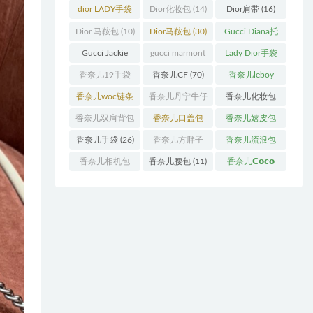
袋
(11)
袋
(31)
dior LADY手袋
Dior化妆包
(14)
Dior肩带
(16)
(70)
Dior 马鞍包
(10)
Dior马鞍包
(30)
Gucci Diana托
特包
(11)
Gucci Jackie
gucci marmont
Lady Dior手袋
(11)
系列
(19)
(51)
香奈儿19手袋
香奈儿CF
(70)
香奈儿leboy
(27)
(13)
香奈儿woc链条
香奈儿丹宁牛仔
香奈儿化妆包
包
(11)
(12)
(13)
香奈儿双肩背包
香奈儿口盖包
香奈儿嬉皮包
(13)
(55)
(10)
香奈儿手袋
(26)
香奈儿方胖子
香奈儿流浪包
(11)
(10)
香奈儿相机包
香奈儿腰包
(11)
香奈儿𝗖𝗼𝗰𝗼
(10)
𝗵𝗮𝗻𝗱𝗹𝗲
(14)