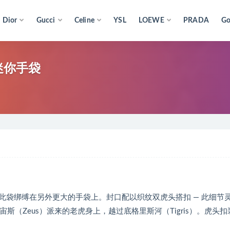
Dior
Gucci
Celine
YSL
LOEWE
PRADA
Go
超迷你手袋
此袋绑缚在另外更大的手袋上。封口配以织纹双虎头搭扣 — 此细节
宙斯（Zeus）派来的老虎身上，越过底格里斯河（Tigris）。虎头扣