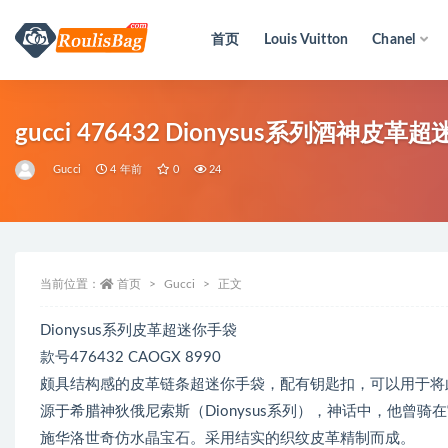
首页
Louis Vuitton
Chanel
全部
gucci 476432 Dionysus系列酒神皮革
Gucci
4 年前
0
24
当前位置：
首页
Gucci
正文
Dionysus系列皮革超迷你手袋
款号476432 CAOGX 8990
颇具结构感的皮革链条超迷你手袋，配有钥匙扣，可以用于将
源于希腊神狄俄尼索斯（Dionysus系列），神话中，他曾骑在
施华洛世奇仿水晶宝石。采用结实的织纹皮革精制而成。