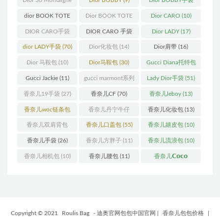
Dior 30 Montaigne
Dior BOBBY
(9)
Dior BOBBY手袋
蒙田
(31)
(26)
dior BOOK TOTE
Dior BOOK TOTE
Dior CARO
(10)
(12)
手袋
(163)
DIOR CARO手袋
DIOR CARO 手袋
Dior LADY
(17)
(11)
(31)
dior LADY手袋
(70)
Dior化妆包
(14)
Dior肩带
(16)
Dior 马鞍包
(10)
Dior马鞍包
(30)
Gucci Diana托特包
(11)
Gucci Jackie
(11)
gucci marmont系列
Lady Dior手袋
(51)
(19)
香奈儿19手袋
(27)
香奈儿CF
(70)
香奈儿leboy
(13)
香奈儿woc链条包
香奈儿丹宁牛仔
香奈儿化妆包
(13)
(11)
(12)
香奈儿双肩背包
香奈儿口盖包
(55)
香奈儿嬉皮包
(10)
(13)
香奈儿手袋
(26)
香奈儿方胖子
(11)
香奈儿流浪包
(10)
香奈儿相机包
(10)
香奈儿腰包
(11)
香奈儿𝗖𝗼𝗰𝗼
𝗵𝗮𝗻𝗱𝗹𝗲
(14)
Copyright © 2021
Roulis Bag
- 迪奥官网包包中国官网
|
香奈儿包包价格
|