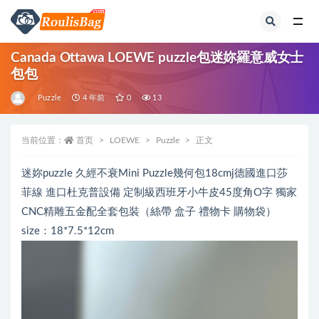
全部
Canada Ottawa LOEWE puzzle包迷妳羅意威女士
包包
Puzzle
4 年前
0
13
当前位置：
首页
LOEWE
Puzzle
正文
迷妳puzzle 久經不衰Mini Puzzle幾何包18cmj德國進口莎
菲線 進口杜克普設備 定制級西班牙小牛皮45度角O字 獨家
CNC精雕五金配全套包裝（絲帶 盒子 禮物卡 購物袋）
size：18*7.5*12cm