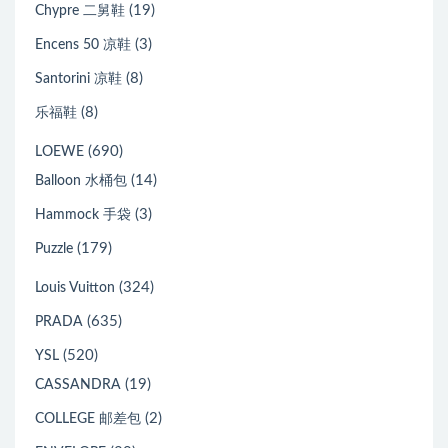
(19)
Chypre 二舅鞋
(3)
Encens 50 凉鞋
(8)
Santorini 凉鞋
(8)
乐福鞋
(690)
LOEWE
(14)
Balloon 水桶包
(3)
Hammock 手袋
(179)
Puzzle
(324)
Louis Vuitton
(635)
PRADA
(520)
YSL
(19)
CASSANDRA
(2)
COLLEGE 邮差包