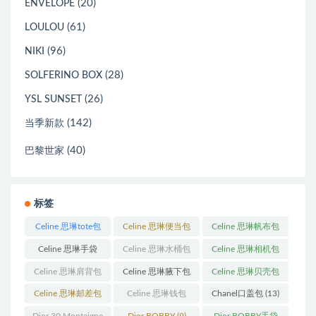
(20)
ENVELOPE
(61)
LOULOU
(96)
NIKI
(28)
SOLFERINO BOX
(26)
YSL SUNSET
(142)
当季新款
(40)
巴黎世家
标签
Celine 思琳tote包
Celine 思琳便当包
Celine 思琳帆布包
(23)
(14)
(18)
Celine 思琳手袋
Celine 思琳水桶包
Celine 思琳相机包
(250)
(55)
(11)
Celine 思琳肩背包
Celine 思琳腋下包
Celine 思琳贝壳包
(12)
(10)
(12)
Celine 思琳邮差包
Celine 思琳钱包
Chanel口盖包
(13)
(13)
(10)