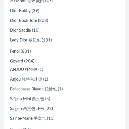
(47)
30 Montaigne 蒙田
(39)
Dior Bobby
(208)
Dior Book Tote
(16)
Dior Saddle
(181)
Lady Dior 戴妃包
(881)
Fendi
(984)
Goyard
(1)
ANJOU 托特包
(1)
Anjou 托特包迷你
(1)
Bellechasse Biaude 托特包
(5)
Saïgon Mini 西贡包
(23)
Saïgon 西贡包 小号
(11)
Sainte-Marie 手拿包