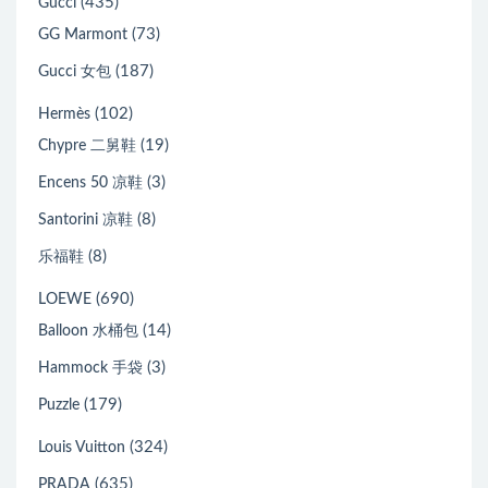
(435)
Gucci
(73)
GG Marmont
(187)
Gucci 女包
(102)
Hermès
(19)
Chypre 二舅鞋
(3)
Encens 50 凉鞋
(8)
Santorini 凉鞋
(8)
乐福鞋
(690)
LOEWE
(14)
Balloon 水桶包
(3)
Hammock 手袋
(179)
Puzzle
(324)
Louis Vuitton
(635)
PRADA