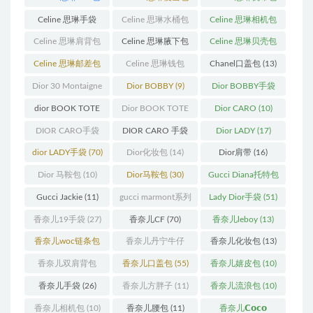
(23)
(14)
(18)
Celine 思琳手袋
Celine 思琳水桶包
Celine 思琳相机包
(250)
(55)
(11)
Celine 思琳肩背包
Celine 思琳腋下包
Celine 思琳贝壳包
(12)
(10)
(12)
Celine 思琳邮差包
Celine 思琳钱包
Chanel口盖包
(13)
(13)
(10)
Dior 30 Montaigne
Dior BOBBY
(9)
Dior BOBBY手袋
蒙田
(31)
(26)
dior BOOK TOTE
Dior BOOK TOTE
Dior CARO
(10)
(12)
手袋
(163)
DIOR CARO手袋
DIOR CARO 手袋
Dior LADY
(17)
(11)
(31)
dior LADY手袋
(70)
Dior化妆包
(14)
Dior肩带
(16)
Dior 马鞍包
(10)
Dior马鞍包
(30)
Gucci Diana托特包
(11)
Gucci Jackie
(11)
gucci marmont系列
Lady Dior手袋
(51)
(19)
香奈儿19手袋
(27)
香奈儿CF
(70)
香奈儿leboy
(13)
香奈儿woc链条包
香奈儿丹宁牛仔
香奈儿化妆包
(13)
(11)
(12)
香奈儿双肩背包
香奈儿口盖包
(55)
香奈儿嬉皮包
(10)
(13)
香奈儿手袋
(26)
香奈儿方胖子
(11)
香奈儿流浪包
(10)
香奈儿相机包
(10)
香奈儿腰包
(11)
香奈儿𝗖𝗼𝗰𝗼