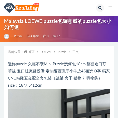
全部
Malaysia LOEWE puzzle包羅意威的puzzle包大小
如何選
Puzzle
4 年前
0
17
当前位置：
首页
LOEWE
Puzzle
正文
迷妳puzzle 久經不衰Mini Puzzle幾何包18cmj德國進口莎
菲線 進口杜克普設備 定制級西班牙小牛皮45度角O字 獨家
CNC精雕五金配全套包裝（絲帶 盒子 禮物卡 購物袋）
size：18*7.5*12cm