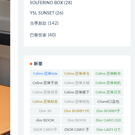
(28)
SOLFERINO BOX
(26)
YSL SUNSET
(142)
当季新款
(40)
巴黎世家
标签
Celine 思琳tote
Celine 思琳便当
Celine 思琳帆布
包
(23)
包
(14)
包
(18)
Celine 思琳手袋
Celine 思琳水桶
Celine 思琳相机
(250)
包
(55)
包
(11)
Celine 思琳肩背
Celine 思琳腋下
Celine 思琳贝壳
包
(12)
包
(10)
包
(12)
Celine 思琳邮差
Celine 思琳钱包
Chanel口盖包
包
(13)
(10)
(13)
Dior 30
Dior BOBBY
(9)
Dior BOBBY手
Montaigne 蒙田
袋
(26)
dior BOOK
Dior BOOK
Dior CARO
(10)
(31)
TOTE
(12)
TOTE手袋
(163)
DIOR CARO手
DIOR CARO 手
Dior LADY
(17)