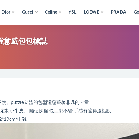
Dior
Gucci
Celine
YSL
LOEWE
PRADA
Go
le包包羅意威包包標誌
說。puzzle立體的包型還蘊藏著非凡的容量
定制小牛皮。 隨便揉捏 包型都不變 手感舒適得沒話說
*19cm/中號