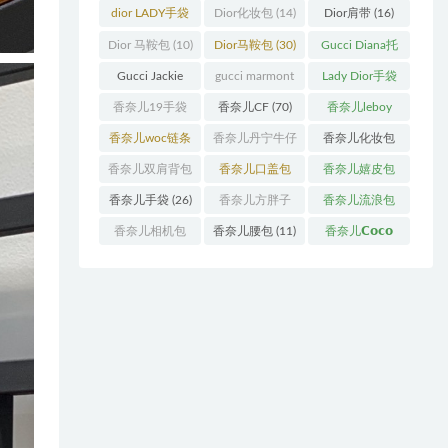
袋
(11)
袋
(31)
dior LADY手袋
Dior化妆包
(14)
Dior肩带
(16)
(70)
Dior 马鞍包
(10)
Dior马鞍包
(30)
Gucci Diana托
特包
(11)
Gucci Jackie
gucci marmont
Lady Dior手袋
(11)
系列
(19)
(51)
香奈儿19手袋
香奈儿CF
(70)
香奈儿leboy
(27)
(13)
香奈儿woc链条
香奈儿丹宁牛仔
香奈儿化妆包
包
(11)
(12)
(13)
香奈儿双肩背包
香奈儿口盖包
香奈儿嬉皮包
(13)
(55)
(10)
香奈儿手袋
(26)
香奈儿方胖子
香奈儿流浪包
(11)
(10)
香奈儿相机包
香奈儿腰包
(11)
香奈儿𝗖𝗼𝗰𝗼
(10)
𝗵𝗮𝗻𝗱𝗹𝗲
(14)