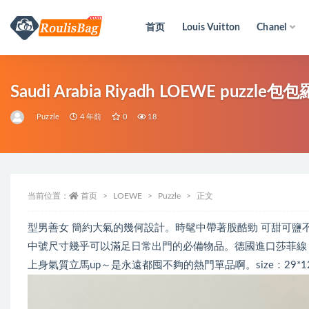
首页
Louis Vuitton
Chanel
全部
Saudi Arabia Riyadh LOEWE puzz
Puzzle
4 年前
0
18
当前位置：
首页
LOEWE
Puzzle
正文
型男善女 簡約大氣的幾何設計。時髦中帶著股酷勁 可甜可鹽不
中號尺寸幾乎可以滿足日常出門的必備物品。德國進口莎菲線 
上身氣質立馬up～是永遠都囤不夠的熱門單品啊。size：29*12