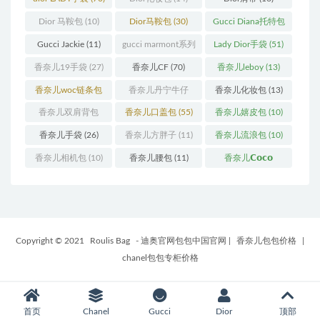
Dior 马鞍包
(10)
Dior马鞍包
(30)
Gucci Diana托特包
(11)
Gucci Jackie
(11)
gucci marmont系列
Lady Dior手袋
(51)
(19)
香奈儿19手袋
(27)
香奈儿CF
(70)
香奈儿leboy
(13)
香奈儿woc链条包
香奈儿丹宁牛仔
香奈儿化妆包
(13)
(11)
(12)
香奈儿双肩背包
香奈儿口盖包
(55)
香奈儿嬉皮包
(10)
(13)
香奈儿手袋
(26)
香奈儿方胖子
(11)
香奈儿流浪包
(10)
香奈儿相机包
(10)
香奈儿腰包
(11)
香奈儿𝗖𝗼𝗰𝗼
𝗵𝗮𝗻𝗱𝗹𝗲
(14)
Copyright © 2021
Roulis Bag
- 迪奥官网包包中国官网
|
香奈儿包包价格
|
chanel包包专柜价格
首页
Chanel
Gucci
Dior
顶部