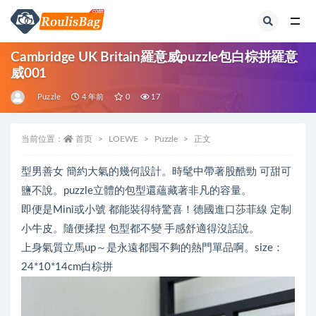
全部
Cambridge UK Britain羅意威puzzle包白棕拼羅意
威001
Puzzle
4 年前
0
17
当前位置：
首页
LOEWE
Puzzle
正文
型男善女 簡約大氣的幾何設計。時髦中帶著股酷勁 可甜可
鹽不說。puzzle立體的包型還蘊藏著非凡的容量。
即便是Mini或小號 都能裝得特驚喜！德國進口莎菲線 定制
小牛皮。隨便揉捏 包型都不變 手感舒適得沒話說。
上身氣質立馬up～是永遠都囤不夠的熱門單品啊。size：
24*10*14cm白棕拼