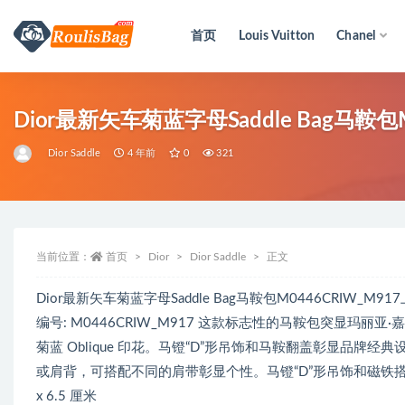
首页
Louis Vuitton
Chanel
全部
Dior最新矢车菊蓝字母Saddle Bag马鞍包
Dior Saddle
4 年前
0
321
当前位置：
首页
Dior
Dior Saddle
正文
Dior最新矢车菊蓝字母Saddle Bag马鞍包M0446CRIW_M91
编号: M0446CRIW_M917 这款标志性的马鞍包突显玛丽亚·嘉茜娅·
菊蓝 Oblique 印花。马镫“D”形吊饰和马鞍翻盖彰显品牌
或肩背，可搭配不同的肩带彰显个性。马镫“D”形吊饰和磁铁搭扣开
x 6.5 厘米