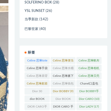
(28)
SOLFERINO BOX
(26)
YSL SUNSET
(142)
当季新款
(40)
巴黎世家
标签
Celine 思琳tote
Celine 思琳便当
Celine 思琳帆布
包
(23)
包
(14)
包
(18)
Celine 思琳手袋
Celine 思琳水桶
Celine 思琳相机
(250)
包
(55)
包
(11)
Celine 思琳肩背
Celine 思琳腋下
Celine 思琳贝壳
包
(12)
包
(10)
包
(12)
Celine 思琳邮差
Celine 思琳钱包
Chanel口盖包
包
(13)
(10)
(13)
Dior 30
Dior BOBBY
(9)
Dior BOBBY手
Montaigne 蒙田
袋
(26)
dior BOOK
Dior BOOK
Dior CARO
(10)
(31)
TOTE
(12)
TOTE手袋
(163)
DIOR CARO手
DIOR CARO 手
Dior LADY
(17)