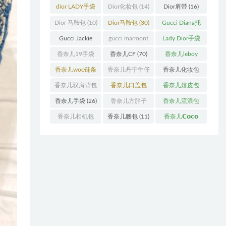
袋
(11)
袋
(31)
dior LADY手袋
Dior化妆包
(14)
Dior肩带
(16)
(70)
Dior 马鞍包
(10)
Dior马鞍包
(30)
Gucci Diana托
特包
(11)
Gucci Jackie
gucci marmont
Lady Dior手袋
(11)
系列
(19)
(51)
香奈儿19手袋
香奈儿CF
(70)
香奈儿leboy
(27)
(13)
香奈儿woc链条
香奈儿丹宁牛仔
香奈儿化妆包
包
(11)
(12)
(13)
香奈儿双肩背包
香奈儿口盖包
香奈儿嬉皮包
(13)
(55)
(10)
香奈儿手袋
(26)
香奈儿方胖子
香奈儿流浪包
(11)
(10)
香奈儿相机包
香奈儿腰包
(11)
香奈儿𝗖𝗼𝗰𝗼
(10)
𝗵𝗮𝗻𝗱𝗹𝗲
(14)