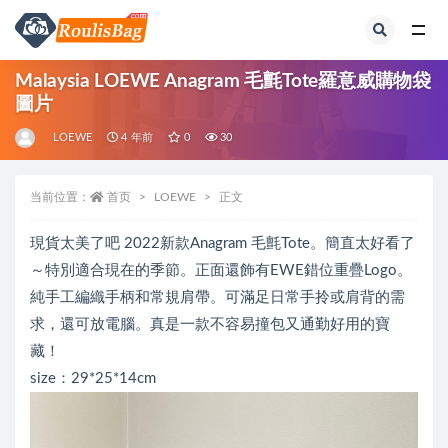
全部
Malaysia LOEWE Anagram 毛氈Tote羅意威購物袋
圖片
LOEWE
4 年前
0
30
当前位置：
首页
LOEWE
正文
現貨太美了吧 2022新款Anagram 毛氈Tote。簡直太好看了
～特別適合現在的季節。正面還飾有EWE錯位重疊Logo。
純手工編織手柄和常規肩帶。可滿足日常手拎或肩背的需
求，還可放電腦。真是一款不容易撞包又通勤好用的寶
藏！
size：29*25*14cm