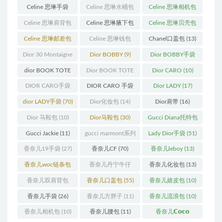
(23)
(14)
(18)
Celine 思琳手袋
Celine 思琳水桶包
Celine 思琳相机包
(250)
(55)
(11)
Celine 思琳肩背包
Celine 思琳腋下包
Celine 思琳贝壳包
(12)
(10)
(12)
Celine 思琳邮差包
Celine 思琳钱包
Chanel口盖包
(13)
(13)
(10)
Dior 30 Montaigne
Dior BOBBY
(9)
Dior BOBBY手袋
蒙田
(31)
(26)
dior BOOK TOTE
Dior BOOK TOTE
Dior CARO
(10)
(12)
手袋
(163)
DIOR CARO手袋
DIOR CARO 手袋
Dior LADY
(17)
(11)
(31)
dior LADY手袋
(70)
Dior化妆包
(14)
Dior肩带
(16)
Dior 马鞍包
(10)
Dior马鞍包
(30)
Gucci Diana托特包
(11)
Gucci Jackie
(11)
gucci marmont系列
Lady Dior手袋
(51)
(19)
香奈儿19手袋
(27)
香奈儿CF
(70)
香奈儿leboy
(13)
香奈儿woc链条包
香奈儿丹宁牛仔
香奈儿化妆包
(13)
(11)
(12)
香奈儿双肩背包
香奈儿口盖包
(55)
香奈儿嬉皮包
(10)
(13)
香奈儿手袋
(26)
香奈儿方胖子
(11)
香奈儿流浪包
(10)
香奈儿相机包
(10)
香奈儿腰包
(11)
香奈儿𝗖𝗼𝗰𝗼