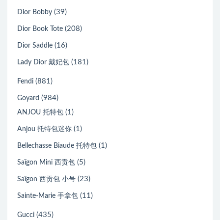
(39)
Dior Bobby
(208)
Dior Book Tote
(16)
Dior Saddle
(181)
Lady Dior 戴妃包
(881)
Fendi
(984)
Goyard
(1)
ANJOU 托特包
(1)
Anjou 托特包迷你
(1)
Bellechasse Biaude 托特包
(5)
Saïgon Mini 西贡包
(23)
Saïgon 西贡包 小号
(11)
Sainte-Marie 手拿包
(435)
Gucci