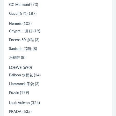
(73)
GG Marmont
(187)
Gucci 女包
(102)
Hermès
(19)
Chypre 二舅鞋
(3)
Encens 50 凉鞋
(8)
Santorini 凉鞋
(8)
乐福鞋
(690)
LOEWE
(14)
Balloon 水桶包
(3)
Hammock 手袋
(179)
Puzzle
(324)
Louis Vuitton
(635)
PRADA