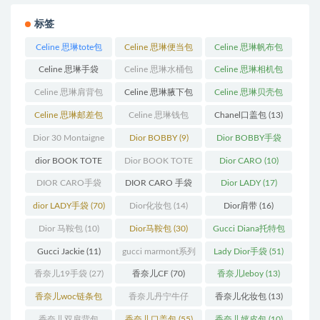
标签
Celine 思琳tote包
Celine 思琳便当包
Celine 思琳帆布包
(23)
(14)
(18)
Celine 思琳手袋
Celine 思琳水桶包
Celine 思琳相机包
(250)
(55)
(11)
Celine 思琳肩背包
Celine 思琳腋下包
Celine 思琳贝壳包
(12)
(10)
(12)
Celine 思琳邮差包
Celine 思琳钱包
Chanel口盖包
(13)
(13)
(10)
Dior 30 Montaigne
Dior BOBBY
(9)
Dior BOBBY手袋
蒙田
(31)
(26)
dior BOOK TOTE
Dior BOOK TOTE
Dior CARO
(10)
(12)
手袋
(163)
DIOR CARO手袋
DIOR CARO 手袋
Dior LADY
(17)
(11)
(31)
dior LADY手袋
(70)
Dior化妆包
(14)
Dior肩带
(16)
Dior 马鞍包
(10)
Dior马鞍包
(30)
Gucci Diana托特包
(11)
Gucci Jackie
(11)
gucci marmont系列
Lady Dior手袋
(51)
(19)
香奈儿19手袋
(27)
香奈儿CF
(70)
香奈儿leboy
(13)
香奈儿woc链条包
香奈儿丹宁牛仔
香奈儿化妆包
(13)
(11)
(12)
香奈儿双肩背包
香奈儿口盖包
(55)
香奈儿嬉皮包
(10)