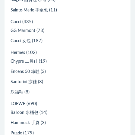
(11)
Sainte-Marie 手拿包
(435)
Gucci
(73)
GG Marmont
(187)
Gucci 女包
(102)
Hermès
(19)
Chypre 二舅鞋
(3)
Encens 50 凉鞋
(8)
Santorini 凉鞋
(8)
乐福鞋
(690)
LOEWE
(14)
Balloon 水桶包
(3)
Hammock 手袋
(179)
Puzzle