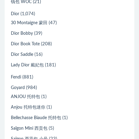
(21)
钱包 WOC
(1,074)
Dior
(47)
30 Montaigne 蒙田
(39)
Dior Bobby
(208)
Dior Book Tote
(16)
Dior Saddle
(181)
Lady Dior 戴妃包
(881)
Fendi
(984)
Goyard
(1)
ANJOU 托特包
(1)
Anjou 托特包迷你
(1)
Bellechasse Biaude 托特包
(5)
Saïgon Mini 西贡包
(23)
Saïgon 西贡包 小号