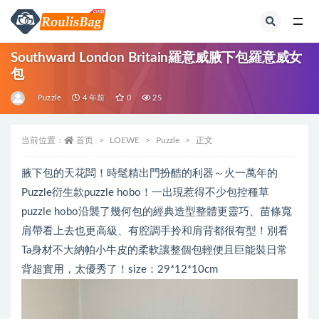
全部
Southward London Britain羅意威腋下包羅意威女
包
Puzzle
4 年前
0
25
当前位置：
首页
LOEWE
Puzzle
正文
腋下包的天花闆！時髦精出門扮酷的利器～火一萬年的
Puzzle衍生款puzzle hobo！一出現惹得不少包控種草
puzzle hobo沿襲了幾何包的經典造型整體更靈巧、苗條寬
肩帶看上去也更高級、有腔調手拎和肩背都很有型！別看
Ta身材不大納帕小牛皮的柔軟讓整個包輕便且巨能裝日常
背超實用，太優秀了！size：29*12*10cm