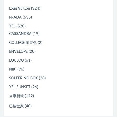
(324)
Louis Vuitton
(635)
PRADA
(520)
YSL
(19)
CASSANDRA
(2)
COLLEGE 邮差包
(20)
ENVELOPE
(61)
LOULOU
(96)
NIKI
(28)
SOLFERINO BOX
(26)
YSL SUNSET
(142)
当季新款
(40)
巴黎世家