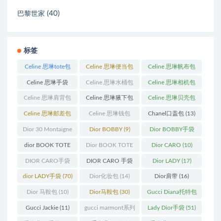
(40)
巴黎世家
标签
Celine 思琳tote包
Celine 思琳便当包
Celine 思琳帆布包
(23)
(14)
(18)
Celine 思琳手袋
Celine 思琳水桶包
Celine 思琳相机包
(250)
(55)
(11)
Celine 思琳肩背包
Celine 思琳腋下包
Celine 思琳贝壳包
(12)
(10)
(12)
Celine 思琳邮差包
Celine 思琳钱包
Chanel口盖包
(13)
(13)
(10)
Dior 30 Montaigne
Dior BOBBY
(9)
Dior BOBBY手袋
蒙田
(31)
(26)
dior BOOK TOTE
Dior BOOK TOTE
Dior CARO
(10)
(12)
手袋
(163)
DIOR CARO手袋
DIOR CARO 手袋
Dior LADY
(17)
(11)
(31)
dior LADY手袋
(70)
Dior化妆包
(14)
Dior肩带
(16)
Dior 马鞍包
(10)
Dior马鞍包
(30)
Gucci Diana托特包
(11)
Gucci Jackie
(11)
gucci marmont系列
Lady Dior手袋
(51)