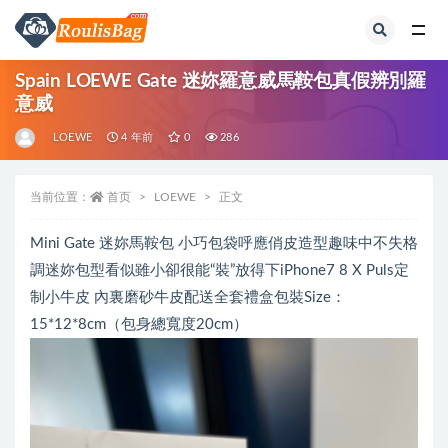
全部
Spain LOEWE Gate 迷妳羅意威馬鞍包真假辨別羅
意威
LOEWE
4 年前
0
286
当前位置：
首页
LOEWE
正文
Mini Gate 迷妳馬鞍包 小巧包袋呼應俏皮造型趣味中不失格
調迷妳包型看似雖小卻很能“裝”放得下iPhone7 8 X Puls定
制小牛皮 內裏磨砂牛皮配送全套禮盒包裝Size：
15*12*8cm（包身總寬度20cm）