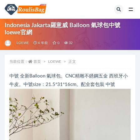
全部
Indonesia Jakarta羅意威 Balloon 氣球包中號
loewe官網
LOEWE
4 年前
0
32
当前位置：
首页
LOEWE
正文
中號 全新Balloon 氣球包。CNC精雕不銹鋼五金 西班牙小
牛皮。中號size：21.5*31*16cm。配全套包裝 中號