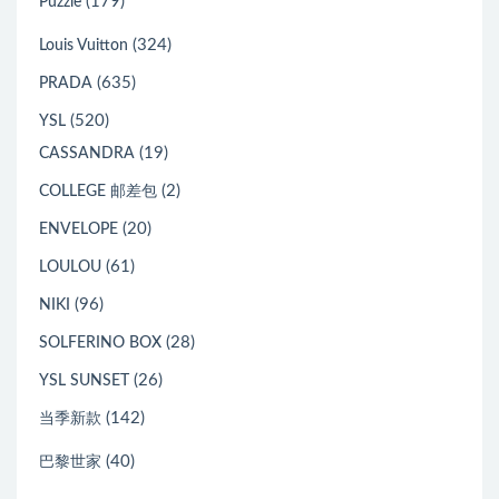
(179)
Puzzle
(324)
Louis Vuitton
(635)
PRADA
(520)
YSL
(19)
CASSANDRA
(2)
COLLEGE 邮差包
(20)
ENVELOPE
(61)
LOULOU
(96)
NIKI
(28)
SOLFERINO BOX
(26)
YSL SUNSET
(142)
当季新款
(40)
巴黎世家