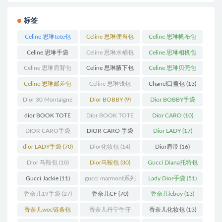
标签
Celine 思琳tote包
Celine 思琳便当包
Celine 思琳帆布包
(23)
(14)
(18)
Celine 思琳手袋
Celine 思琳水桶包
Celine 思琳相机包
(250)
(55)
(11)
Celine 思琳肩背包
Celine 思琳腋下包
Celine 思琳贝壳包
(12)
(10)
(12)
Celine 思琳邮差包
Celine 思琳钱包
Chanel口盖包
(13)
(13)
(10)
Dior 30 Montaigne
Dior BOBBY
(9)
Dior BOBBY手袋
蒙田
(31)
(26)
dior BOOK TOTE
Dior BOOK TOTE
Dior CARO
(10)
(12)
手袋
(163)
DIOR CARO手袋
DIOR CARO 手袋
Dior LADY
(17)
(11)
(31)
dior LADY手袋
(70)
Dior化妆包
(14)
Dior肩带
(16)
Dior 马鞍包
(10)
Dior马鞍包
(30)
Gucci Diana托特包
(11)
Gucci Jackie
(11)
gucci marmont系列
Lady Dior手袋
(51)
(19)
香奈儿19手袋
(27)
香奈儿CF
(70)
香奈儿leboy
(13)
香奈儿woc链条包
香奈儿丹宁牛仔
香奈儿化妆包
(13)