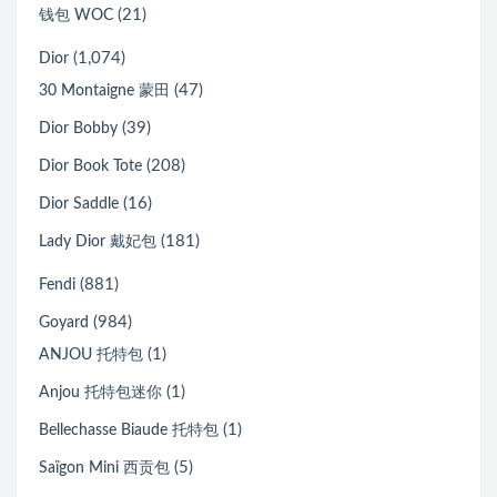
(21)
钱包 WOC
(1,074)
Dior
(47)
30 Montaigne 蒙田
(39)
Dior Bobby
(208)
Dior Book Tote
(16)
Dior Saddle
(181)
Lady Dior 戴妃包
(881)
Fendi
(984)
Goyard
(1)
ANJOU 托特包
(1)
Anjou 托特包迷你
(1)
Bellechasse Biaude 托特包
(5)
Saïgon Mini 西贡包