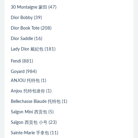
(47)
30 Montaigne 蒙田
(39)
Dior Bobby
(208)
Dior Book Tote
(16)
Dior Saddle
(181)
Lady Dior 戴妃包
(881)
Fendi
(984)
Goyard
(1)
ANJOU 托特包
(1)
Anjou 托特包迷你
(1)
Bellechasse Biaude 托特包
(5)
Saïgon Mini 西贡包
(23)
Saïgon 西贡包 小号
(11)
Sainte-Marie 手拿包