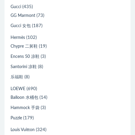
(435)
Gucci
(73)
GG Marmont
(187)
Gucci 女包
(102)
Hermès
(19)
Chypre 二舅鞋
(3)
Encens 50 凉鞋
(8)
Santorini 凉鞋
(8)
乐福鞋
(690)
LOEWE
(14)
Balloon 水桶包
(3)
Hammock 手袋
(179)
Puzzle
(324)
Louis Vuitton