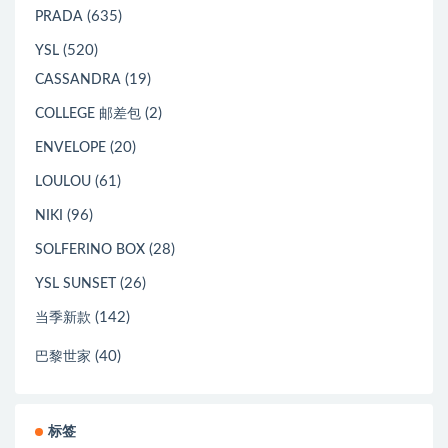
(635)
PRADA
(520)
YSL
(19)
CASSANDRA
(2)
COLLEGE 邮差包
(20)
ENVELOPE
(61)
LOULOU
(96)
NIKI
(28)
SOLFERINO BOX
(26)
YSL SUNSET
(142)
当季新款
(40)
巴黎世家
标签