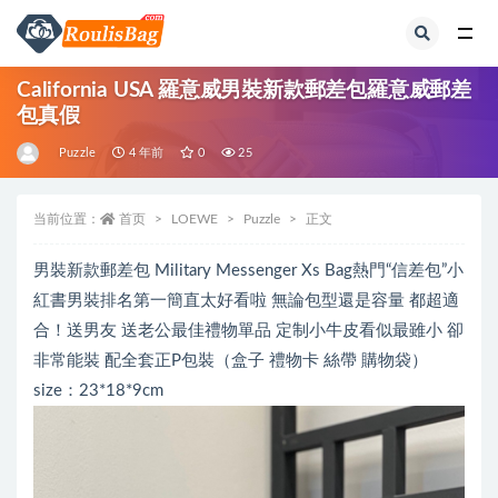
全部
California USA 羅意威男裝新款郵差包羅意威郵差
包真假
Puzzle
4 年前
0
25
当前位置：
首页
LOEWE
Puzzle
正文
男裝新款郵差包 Military Messenger Xs Bag熱門“信差包”小
紅書男裝排名第一簡直太好看啦 無論包型還是容量 都超適
合！送男友 送老公最佳禮物單品 定制小牛皮看似最雖小 卻
非常能裝 配全套正P包裝（盒子 禮物卡 絲帶 購物袋）
size：23*18*9cm