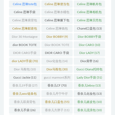
Celine 思琳tote包
Celine 思琳便当包
Celine 思琳帆布包
(23)
(14)
(18)
Celine 思琳手袋
Celine 思琳水桶包
Celine 思琳相机包
(250)
(55)
(11)
Celine 思琳肩背包
Celine 思琳腋下包
Celine 思琳贝壳包
(12)
(10)
(12)
Celine 思琳邮差包
Celine 思琳钱包
Chanel口盖包
(13)
(13)
(10)
Dior 30 Montaigne
Dior BOBBY
(9)
Dior BOBBY手袋
蒙田
(31)
(26)
dior BOOK TOTE
Dior BOOK TOTE
Dior CARO
(10)
(12)
手袋
(163)
DIOR CARO手袋
DIOR CARO 手袋
Dior LADY
(17)
(11)
(31)
dior LADY手袋
(70)
Dior化妆包
(14)
Dior肩带
(16)
Dior 马鞍包
(10)
Dior马鞍包
(30)
Gucci Diana托特包
(11)
Gucci Jackie
(11)
gucci marmont系列
Lady Dior手袋
(51)
(19)
香奈儿19手袋
(27)
香奈儿CF
(70)
香奈儿leboy
(13)
香奈儿woc链条包
香奈儿丹宁牛仔
香奈儿化妆包
(13)
(11)
(12)
香奈儿双肩背包
香奈儿口盖包
(55)
香奈儿嬉皮包
(10)
(13)
香奈儿手袋
(26)
香奈儿方胖子
(11)
香奈儿流浪包
(10)