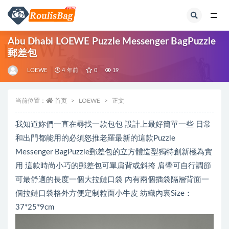
全部
Abu Dhabi LOEWE Puzzle Messenger BagPuzzle
郵差包
LOEWE
4 年前
0
19
当前位置：
首页
LOEWE
正文
我知道妳們一直在尋找一款包包 設計上最好簡單一些 日常
和出門都能用的必須怒推老羅最新的這款Puzzle
Messenger BagPuzzle郵差包的立方體造型獨特創新極為實
用 這款時尚小巧的郵差包可單肩背或斜挎 肩帶可自行調節
可最舒適的長度一個大拉鏈口袋 內有兩個插袋隔層背面一
個拉鏈口袋格外方便定制粒面小牛皮 紡織內裏Size：
37*25*9cm