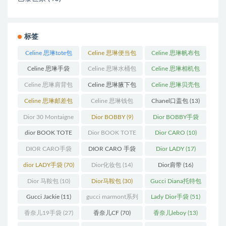
标签
Celine 思琳tote包
Celine 思琳便当包
Celine 思琳帆布包
(23)
(14)
(18)
Celine 思琳手袋
Celine 思琳水桶包
Celine 思琳相机包
(250)
(55)
(11)
Celine 思琳肩背包
Celine 思琳腋下包
Celine 思琳贝壳包
(12)
(10)
(12)
Celine 思琳邮差包
Celine 思琳钱包
Chanel口盖包
(13)
(13)
(10)
Dior 30 Montaigne
Dior BOBBY
(9)
Dior BOBBY手袋
蒙田
(31)
(26)
dior BOOK TOTE
Dior BOOK TOTE
Dior CARO
(10)
(12)
手袋
(163)
DIOR CARO手袋
DIOR CARO 手袋
Dior LADY
(17)
(11)
(31)
dior LADY手袋
(70)
Dior化妆包
(14)
Dior肩带
(16)
Dior 马鞍包
(10)
Dior马鞍包
(30)
Gucci Diana托特包
(11)
Gucci Jackie
(11)
gucci marmont系列
Lady Dior手袋
(51)
(19)
香奈儿19手袋
(27)
香奈儿CF
(70)
香奈儿leboy
(13)