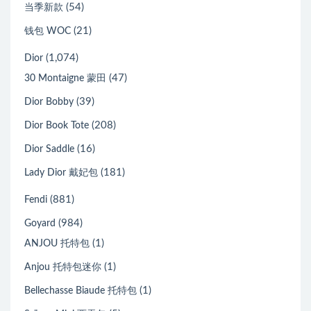
(54)
当季新款
(21)
钱包 WOC
(1,074)
Dior
(47)
30 Montaigne 蒙田
(39)
Dior Bobby
(208)
Dior Book Tote
(16)
Dior Saddle
(181)
Lady Dior 戴妃包
(881)
Fendi
(984)
Goyard
(1)
ANJOU 托特包
(1)
Anjou 托特包迷你
(1)
Bellechasse Biaude 托特包