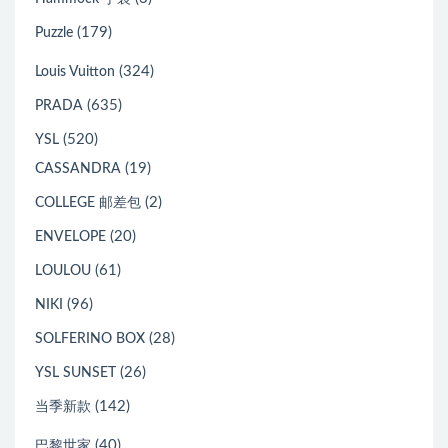
(179)
Puzzle
(324)
Louis Vuitton
(635)
PRADA
(520)
YSL
(19)
CASSANDRA
(2)
COLLEGE 邮差包
(20)
ENVELOPE
(61)
LOULOU
(96)
NIKI
(28)
SOLFERINO BOX
(26)
YSL SUNSET
(142)
当季新款
(40)
巴黎世家