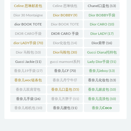
(12)
(10)
(12)
Celine 思琳邮差包
Celine 思琳钱包
Chanel口盖包
(13)
(13)
(10)
Dior 30 Montaigne
Dior BOBBY
(9)
Dior BOBBY手袋
蒙田
(31)
(26)
dior BOOK TOTE
Dior BOOK TOTE
Dior CARO
(10)
(12)
手袋
(163)
DIOR CARO手袋
DIOR CARO 手袋
Dior LADY
(17)
(11)
(31)
dior LADY手袋
(70)
Dior化妆包
(14)
Dior肩带
(16)
Dior 马鞍包
(10)
Dior马鞍包
(30)
Gucci Diana托特包
(11)
Gucci Jackie
(11)
gucci marmont系列
Lady Dior手袋
(51)
(19)
香奈儿19手袋
(27)
香奈儿CF
(70)
香奈儿leboy
(13)
香奈儿woc链条包
香奈儿丹宁牛仔
香奈儿化妆包
(13)
(11)
(12)
香奈儿双肩背包
香奈儿口盖包
(55)
香奈儿嬉皮包
(10)
(13)
香奈儿手袋
(26)
香奈儿方胖子
(11)
香奈儿流浪包
(10)
香奈儿相机包
(10)
香奈儿腰包
(11)
香奈儿𝗖𝗼𝗰𝗼
𝗵𝗮𝗻𝗱𝗹𝗲
(14)