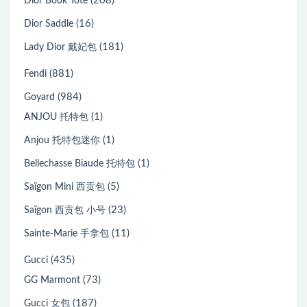
(208)
Dior Book Tote
(16)
Dior Saddle
(181)
Lady Dior 戴妃包
(881)
Fendi
(984)
Goyard
(1)
ANJOU 托特包
(1)
Anjou 托特包迷你
(1)
Bellechasse Biaude 托特包
(5)
Saïgon Mini 西贡包
(23)
Saïgon 西贡包 小号
(11)
Sainte-Marie 手拿包
(435)
Gucci
(73)
GG Marmont
(187)
Gucci 女包