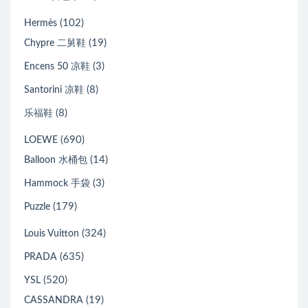
(102)
Hermès
(19)
Chypre 二舅鞋
(3)
Encens 50 凉鞋
(8)
Santorini 凉鞋
(8)
乐福鞋
(690)
LOEWE
(14)
Balloon 水桶包
(3)
Hammock 手袋
(179)
Puzzle
(324)
Louis Vuitton
(635)
PRADA
(520)
YSL
(19)
CASSANDRA