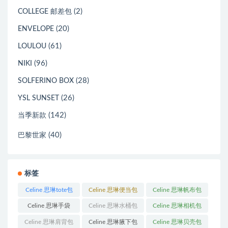
(2)
COLLEGE 邮差包
(20)
ENVELOPE
(61)
LOULOU
(96)
NIKI
(28)
SOLFERINO BOX
(26)
YSL SUNSET
(142)
当季新款
(40)
巴黎世家
标签
Celine 思琳tote包
Celine 思琳便当包
Celine 思琳帆布包
(23)
(14)
(18)
Celine 思琳手袋
Celine 思琳水桶包
Celine 思琳相机包
(250)
(55)
(11)
Celine 思琳肩背包
Celine 思琳腋下包
Celine 思琳贝壳包