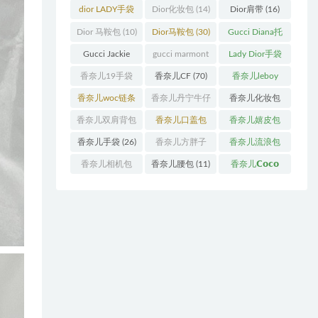
袋
(11)
袋
(31)
dior LADY手袋
Dior化妆包
(14)
Dior肩带
(16)
(70)
Dior 马鞍包
(10)
Dior马鞍包
(30)
Gucci Diana托
特包
(11)
Gucci Jackie
gucci marmont
Lady Dior手袋
(11)
系列
(19)
(51)
香奈儿19手袋
香奈儿CF
(70)
香奈儿leboy
(27)
(13)
香奈儿woc链条
香奈儿丹宁牛仔
香奈儿化妆包
包
(11)
(12)
(13)
香奈儿双肩背包
香奈儿口盖包
香奈儿嬉皮包
(13)
(55)
(10)
香奈儿手袋
(26)
香奈儿方胖子
香奈儿流浪包
(11)
(10)
香奈儿相机包
香奈儿腰包
(11)
香奈儿𝗖𝗼𝗰𝗼
(10)
𝗵𝗮𝗻𝗱𝗹𝗲
(14)