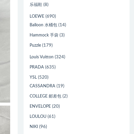
(8)
乐福鞋
(690)
LOEWE
(14)
Balloon 水桶包
(3)
Hammock 手袋
(179)
Puzzle
(324)
Louis Vuitton
(635)
PRADA
(520)
YSL
(19)
CASSANDRA
(2)
COLLEGE 邮差包
(20)
ENVELOPE
(61)
LOULOU
(96)
NIKI