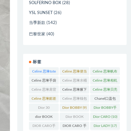
(28)
SOLFERINO BOX
(26)
YSL SUNSET
(142)
当季新款
(40)
巴黎世家
标签
Celine 思琳tote
Celine 思琳便当
Celine 思琳帆布
包
(23)
包
(14)
包
(18)
Celine 思琳手袋
Celine 思琳水桶
Celine 思琳相机
(250)
包
(55)
包
(11)
Celine 思琳肩背
Celine 思琳腋下
Celine 思琳贝壳
包
(12)
包
(10)
包
(12)
Celine 思琳邮差
Celine 思琳钱包
Chanel口盖包
包
(13)
(10)
(13)
Dior 30
Dior BOBBY
(9)
Dior BOBBY手
Montaigne 蒙田
袋
(26)
dior BOOK
Dior BOOK
Dior CARO
(10)
(31)
TOTE
(12)
TOTE手袋
(163)
DIOR CARO手
DIOR CARO 手
Dior LADY
(17)