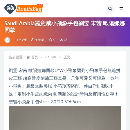
全部
Saudi Arabia羅意威小飛象手包劉雯 宋茜 歐陽娜娜
同款
LOEWE
4 年前
0
33
当前位置：
首页
LOEWE
正文
劉雯 宋茜 歐陽娜娜同款LYW小飛象繫列小飛象手包無縫拼
皮工藝 超高難度刺繡工藝真是一只集可愛又可恨為一身的
小飛象！超級無敵美膩 小巧玲瓏搭配一件白T恤 潮味十
足！定制小牛皮紡織內襯 新穎的設計時尚及實用性併存！
型號小飛象手包size：30*20.5*6.5cm