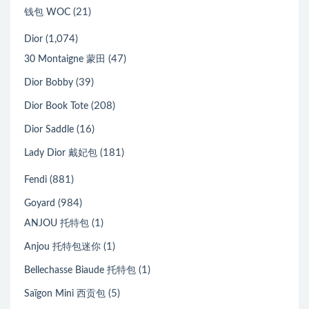
(21)
钱包 WOC
(1,074)
Dior
(47)
30 Montaigne 蒙田
(39)
Dior Bobby
(208)
Dior Book Tote
(16)
Dior Saddle
(181)
Lady Dior 戴妃包
(881)
Fendi
(984)
Goyard
(1)
ANJOU 托特包
(1)
Anjou 托特包迷你
(1)
Bellechasse Biaude 托特包
(5)
Saïgon Mini 西贡包