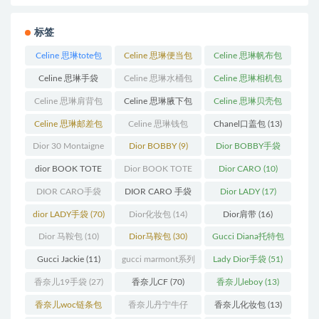
标签
Celine 思琳tote包
Celine 思琳便当包
Celine 思琳帆布包
(23)
(14)
(18)
Celine 思琳手袋
Celine 思琳水桶包
Celine 思琳相机包
(250)
(55)
(11)
Celine 思琳肩背包
Celine 思琳腋下包
Celine 思琳贝壳包
(12)
(10)
(12)
Celine 思琳邮差包
Celine 思琳钱包
Chanel口盖包
(13)
(13)
(10)
Dior 30 Montaigne
Dior BOBBY
(9)
Dior BOBBY手袋
蒙田
(31)
(26)
dior BOOK TOTE
Dior BOOK TOTE
Dior CARO
(10)
(12)
手袋
(163)
DIOR CARO手袋
DIOR CARO 手袋
Dior LADY
(17)
(11)
(31)
dior LADY手袋
(70)
Dior化妆包
(14)
Dior肩带
(16)
Dior 马鞍包
(10)
Dior马鞍包
(30)
Gucci Diana托特包
(11)
Gucci Jackie
(11)
gucci marmont系列
Lady Dior手袋
(51)
(19)
香奈儿19手袋
(27)
香奈儿CF
(70)
香奈儿leboy
(13)
香奈儿woc链条包
香奈儿丹宁牛仔
香奈儿化妆包
(13)