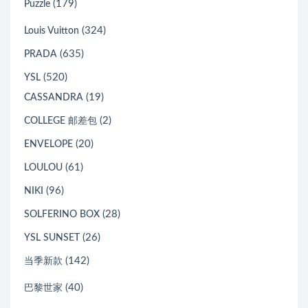
(179)
Puzzle
(324)
Louis Vuitton
(635)
PRADA
(520)
YSL
(19)
CASSANDRA
(2)
COLLEGE 邮差包
(20)
ENVELOPE
(61)
LOULOU
(96)
NIKI
(28)
SOLFERINO BOX
(26)
YSL SUNSET
(142)
当季新款
(40)
巴黎世家