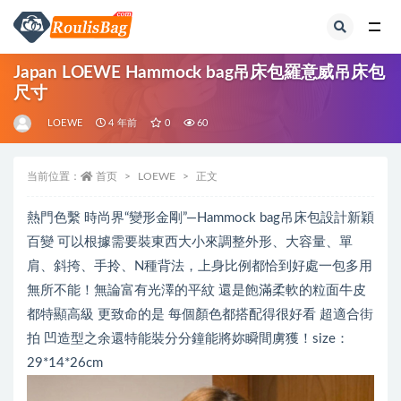
全部
Japan LOEWE Hammock bag吊床包羅意威吊床包
尺寸
LOEWE
4 年前
0
60
当前位置：
首页
LOEWE
正文
熱門色繫 時尚界“變形金剛”—Hammock bag吊床包設計新穎
百變 可以根據需要裝東西大小來調整外形、大容量、單
肩、斜挎、手拎、N種背法，上身比例都恰到好處一包多用
無所不能！無論富有光澤的平紋 還是飽滿柔軟的粒面牛皮
都特顯高級 更致命的是 每個顏色都搭配得很好看 超適合街
拍 凹造型之余還特能裝分分鐘能將妳瞬間虜獲！size：
29*14*26cm