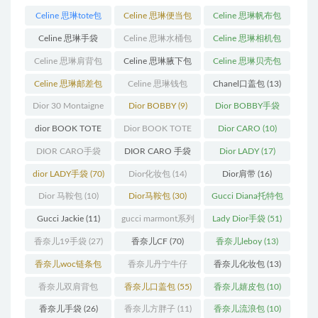
Celine 思琳tote包
Celine 思琳便当包
Celine 思琳帆布包
(23)
(14)
(18)
Celine 思琳手袋
Celine 思琳水桶包
Celine 思琳相机包
(250)
(55)
(11)
Celine 思琳肩背包
Celine 思琳腋下包
Celine 思琳贝壳包
(12)
(10)
(12)
Celine 思琳邮差包
Celine 思琳钱包
Chanel口盖包
(13)
(13)
(10)
Dior 30 Montaigne
Dior BOBBY
(9)
Dior BOBBY手袋
蒙田
(31)
(26)
dior BOOK TOTE
Dior BOOK TOTE
Dior CARO
(10)
(12)
手袋
(163)
DIOR CARO手袋
DIOR CARO 手袋
Dior LADY
(17)
(11)
(31)
dior LADY手袋
(70)
Dior化妆包
(14)
Dior肩带
(16)
Dior 马鞍包
(10)
Dior马鞍包
(30)
Gucci Diana托特包
(11)
Gucci Jackie
(11)
gucci marmont系列
Lady Dior手袋
(51)
(19)
香奈儿19手袋
(27)
香奈儿CF
(70)
香奈儿leboy
(13)
香奈儿woc链条包
香奈儿丹宁牛仔
香奈儿化妆包
(13)
(11)
(12)
香奈儿双肩背包
香奈儿口盖包
(55)
香奈儿嬉皮包
(10)
(13)
香奈儿手袋
(26)
香奈儿方胖子
(11)
香奈儿流浪包
(10)