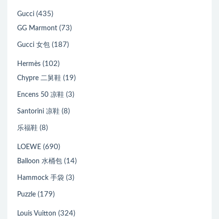
(435)
Gucci
(73)
GG Marmont
(187)
Gucci 女包
(102)
Hermès
(19)
Chypre 二舅鞋
(3)
Encens 50 凉鞋
(8)
Santorini 凉鞋
(8)
乐福鞋
(690)
LOEWE
(14)
Balloon 水桶包
(3)
Hammock 手袋
(179)
Puzzle
(324)
Louis Vuitton