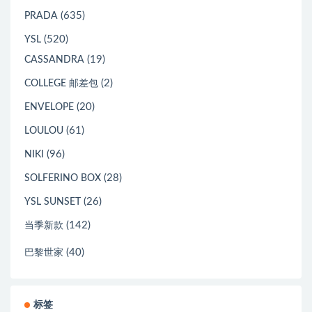
(635)
PRADA
(520)
YSL
(19)
CASSANDRA
(2)
COLLEGE 邮差包
(20)
ENVELOPE
(61)
LOULOU
(96)
NIKI
(28)
SOLFERINO BOX
(26)
YSL SUNSET
(142)
当季新款
(40)
巴黎世家
标签