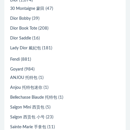
(1,074)
Dior
(47)
30 Montaigne 蒙田
(39)
Dior Bobby
(208)
Dior Book Tote
(16)
Dior Saddle
(181)
Lady Dior 戴妃包
(881)
Fendi
(984)
Goyard
(1)
ANJOU 托特包
(1)
Anjou 托特包迷你
(1)
Bellechasse Biaude 托特包
(5)
Saïgon Mini 西贡包
(23)
Saïgon 西贡包 小号
(11)
Sainte-Marie 手拿包