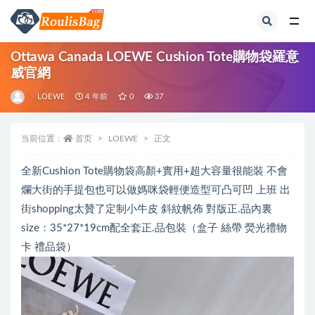
全部
Ottawa Canada LOEWE Cushion Tote購物袋羅意
威官網
LOEWE
4 年前
0
37
当前位置：
首页
LOEWE
正文
全新Cushion Tote購物袋高顏+實用+超大容量很能裝 不會
爛大街的手提包也可以做媽咪袋輕便造型可凸可凹 上班 出
街shopping太贊了定制小牛皮 斜紋帆佈 對版正.品內裏
size：35*27*19cm配全套正.品包裝（盒子 絲帶 熒光禮物
卡 禮品袋）