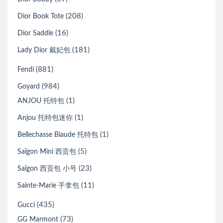
(208)
Dior Book Tote
(16)
Dior Saddle
(181)
Lady Dior 戴妃包
(881)
Fendi
(984)
Goyard
(1)
ANJOU 托特包
(1)
Anjou 托特包迷你
(1)
Bellechasse Biaude 托特包
(5)
Saïgon Mini 西贡包
(23)
Saïgon 西贡包 小号
(11)
Sainte-Marie 手拿包
(435)
Gucci
(73)
GG Marmont