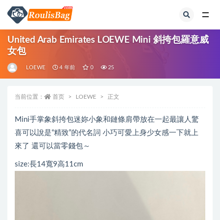
全部
United Arab Emirates LOEWE Mini 斜挎包羅意威
女包
LOEWE
4 年前
0
25
当前位置：
首页
LOEWE
正文
Mini手掌象斜挎包迷妳小象和鏈條肩帶放在一起最讓人驚
喜可以說是“精致”的代名詞 小巧可愛上身少女感一下就上
來了 還可以當零錢包～
size:長14寬9高11cm