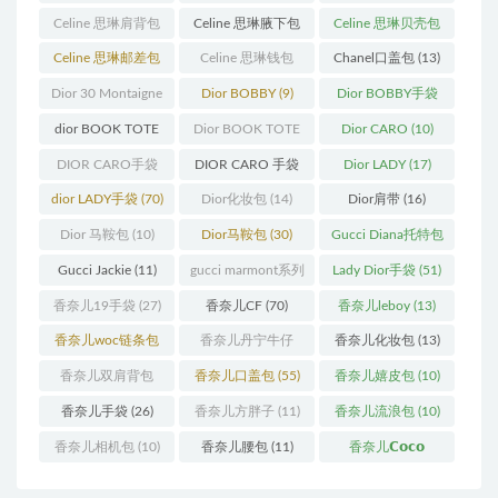
(250)
(55)
(11)
Celine 思琳肩背包
Celine 思琳腋下包
Celine 思琳贝壳包
(12)
(10)
(12)
Celine 思琳邮差包
Celine 思琳钱包
Chanel口盖包
(13)
(13)
(10)
Dior 30 Montaigne
Dior BOBBY
(9)
Dior BOBBY手袋
蒙田
(31)
(26)
dior BOOK TOTE
Dior BOOK TOTE
Dior CARO
(10)
(12)
手袋
(163)
DIOR CARO手袋
DIOR CARO 手袋
Dior LADY
(17)
(11)
(31)
dior LADY手袋
(70)
Dior化妆包
(14)
Dior肩带
(16)
Dior 马鞍包
(10)
Dior马鞍包
(30)
Gucci Diana托特包
(11)
Gucci Jackie
(11)
gucci marmont系列
Lady Dior手袋
(51)
(19)
香奈儿19手袋
(27)
香奈儿CF
(70)
香奈儿leboy
(13)
香奈儿woc链条包
香奈儿丹宁牛仔
香奈儿化妆包
(13)
(11)
(12)
香奈儿双肩背包
香奈儿口盖包
(55)
香奈儿嬉皮包
(10)
(13)
香奈儿手袋
(26)
香奈儿方胖子
(11)
香奈儿流浪包
(10)
香奈儿相机包
(10)
香奈儿腰包
(11)
香奈儿𝗖𝗼𝗰𝗼
𝗵𝗮𝗻𝗱𝗹𝗲
(14)