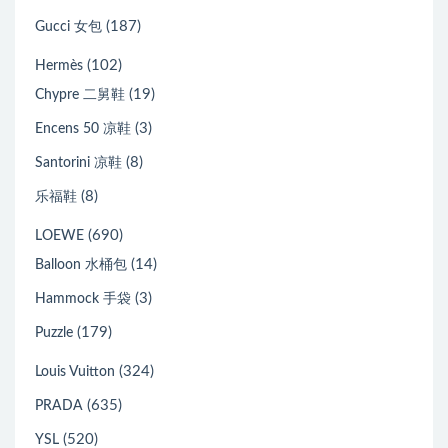
(187)
Gucci 女包
(102)
Hermès
(19)
Chypre 二舅鞋
(3)
Encens 50 凉鞋
(8)
Santorini 凉鞋
(8)
乐福鞋
(690)
LOEWE
(14)
Balloon 水桶包
(3)
Hammock 手袋
(179)
Puzzle
(324)
Louis Vuitton
(635)
PRADA
(520)
YSL