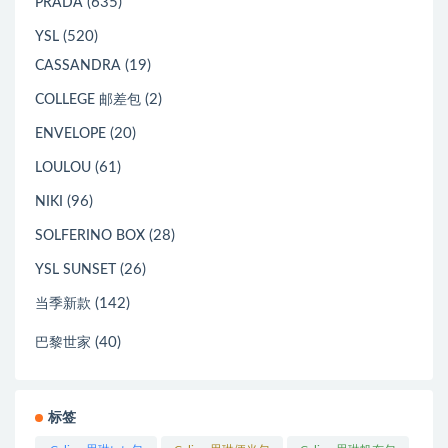
(635)
PRADA
(520)
YSL
(19)
CASSANDRA
(2)
COLLEGE 邮差包
(20)
ENVELOPE
(61)
LOULOU
(96)
NIKI
(28)
SOLFERINO BOX
(26)
YSL SUNSET
(142)
当季新款
(40)
巴黎世家
标签