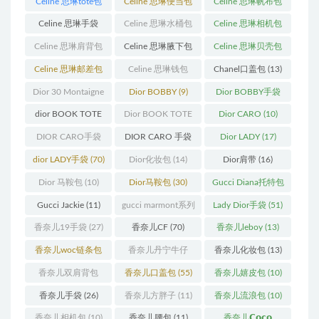
Celine 思琳tote包
Celine 思琳便当包
Celine 思琳帆布包
(23)
(14)
(18)
Celine 思琳手袋
Celine 思琳水桶包
Celine 思琳相机包
(250)
(55)
(11)
Celine 思琳肩背包
Celine 思琳腋下包
Celine 思琳贝壳包
(12)
(10)
(12)
Celine 思琳邮差包
Celine 思琳钱包
Chanel口盖包
(13)
(13)
(10)
Dior 30 Montaigne
Dior BOBBY
(9)
Dior BOBBY手袋
蒙田
(31)
(26)
dior BOOK TOTE
Dior BOOK TOTE
Dior CARO
(10)
(12)
手袋
(163)
DIOR CARO手袋
DIOR CARO 手袋
Dior LADY
(17)
(11)
(31)
dior LADY手袋
(70)
Dior化妆包
(14)
Dior肩带
(16)
Dior 马鞍包
(10)
Dior马鞍包
(30)
Gucci Diana托特包
(11)
Gucci Jackie
(11)
gucci marmont系列
Lady Dior手袋
(51)
(19)
香奈儿19手袋
(27)
香奈儿CF
(70)
香奈儿leboy
(13)
香奈儿woc链条包
香奈儿丹宁牛仔
香奈儿化妆包
(13)
(11)
(12)
香奈儿双肩背包
香奈儿口盖包
(55)
香奈儿嬉皮包
(10)
(13)
香奈儿手袋
(26)
香奈儿方胖子
(11)
香奈儿流浪包
(10)
香奈儿相机包
(10)
香奈儿腰包
(11)
香奈儿𝗖𝗼𝗰𝗼