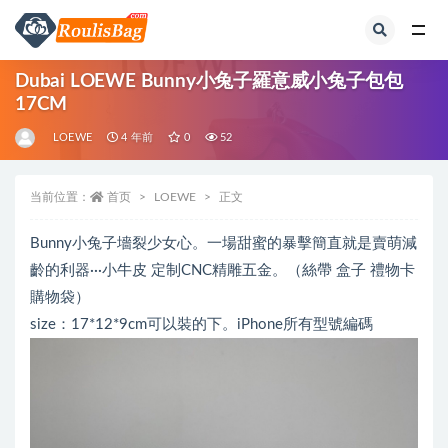
全部
Dubai LOEWE Bunny小兔子羅意威小兔子包包
17CM
LOEWE
4 年前
0
52
当前位置：
首页
LOEWE
正文
Bunny小兔子墻裂少女心。一場甜蜜的暴擊簡直就是賣萌減
齡的利器···小牛皮 定制CNC精雕五金。（絲帶 盒子 禮物卡
購物袋）
size：17*12*9cm可以裝的下。iPhone所有型號編碼