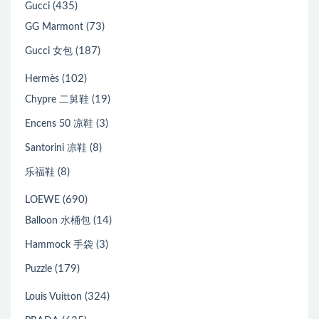
(435)
Gucci
(73)
GG Marmont
(187)
Gucci 女包
(102)
Hermès
(19)
Chypre 二舅鞋
(3)
Encens 50 凉鞋
(8)
Santorini 凉鞋
(8)
乐福鞋
(690)
LOEWE
(14)
Balloon 水桶包
(3)
Hammock 手袋
(179)
Puzzle
(324)
Louis Vuitton