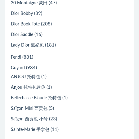
(47)
30 Montaigne 蒙田
(39)
Dior Bobby
(208)
Dior Book Tote
(16)
Dior Saddle
(181)
Lady Dior 戴妃包
(881)
Fendi
(984)
Goyard
(1)
ANJOU 托特包
(1)
Anjou 托特包迷你
(1)
Bellechasse Biaude 托特包
(5)
Saïgon Mini 西贡包
(23)
Saïgon 西贡包 小号
(11)
Sainte-Marie 手拿包