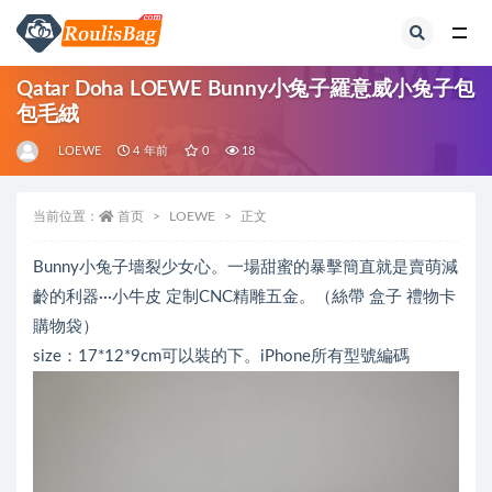
全部
Qatar Doha LOEWE Bunny小兔子羅意威小兔子包
包毛絨
LOEWE
4 年前
0
18
当前位置：
首页
LOEWE
正文
Bunny小兔子墻裂少女心。一場甜蜜的暴擊簡直就是賣萌減
齡的利器···小牛皮 定制CNC精雕五金。（絲帶 盒子 禮物卡
購物袋）
size：17*12*9cm可以裝的下。iPhone所有型號編碼