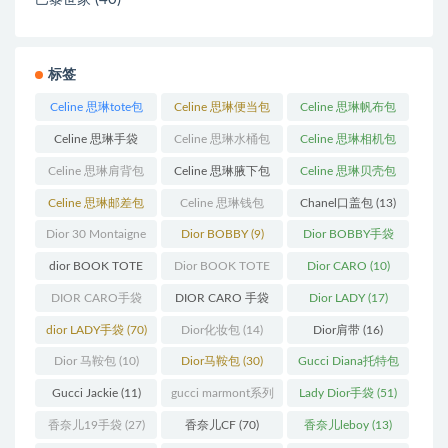
巴黎世家
标签
Celine 思琳tote包
Celine 思琳便当包
Celine 思琳帆布包
(23)
(14)
(18)
Celine 思琳手袋
Celine 思琳水桶包
Celine 思琳相机包
(250)
(55)
(11)
Celine 思琳肩背包
Celine 思琳腋下包
Celine 思琳贝壳包
(12)
(10)
(12)
Celine 思琳邮差包
Celine 思琳钱包
Chanel口盖包
(13)
(13)
(10)
Dior 30 Montaigne
Dior BOBBY
(9)
Dior BOBBY手袋
蒙田
(31)
(26)
dior BOOK TOTE
Dior BOOK TOTE
Dior CARO
(10)
(12)
手袋
(163)
DIOR CARO手袋
DIOR CARO 手袋
Dior LADY
(17)
(11)
(31)
dior LADY手袋
(70)
Dior化妆包
(14)
Dior肩带
(16)
Dior 马鞍包
(10)
Dior马鞍包
(30)
Gucci Diana托特包
(11)
Gucci Jackie
(11)
gucci marmont系列
Lady Dior手袋
(51)
(19)
香奈儿19手袋
(27)
香奈儿CF
(70)
香奈儿leboy
(13)