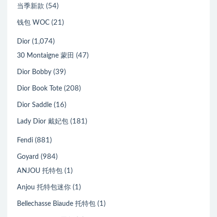
(54)
当季新款
(21)
钱包 WOC
(1,074)
Dior
(47)
30 Montaigne 蒙田
(39)
Dior Bobby
(208)
Dior Book Tote
(16)
Dior Saddle
(181)
Lady Dior 戴妃包
(881)
Fendi
(984)
Goyard
(1)
ANJOU 托特包
(1)
Anjou 托特包迷你
(1)
Bellechasse Biaude 托特包