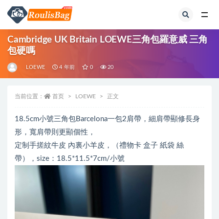
全部
Cambridge UK Britain LOEWE三角包羅意威 三角
包硬嗎
LOEWE
4 年前
0
20
当前位置：
首页
LOEWE
正文
18.5cm小號三角包Barcelona一包2肩帶，細肩帶顯修長身
形，寬肩帶則更顯個性，
定制手搓紋牛皮 內裏小羊皮，（禮物卡 盒子 紙袋 絲
帶），size：18.5*11.5*7cm/小號