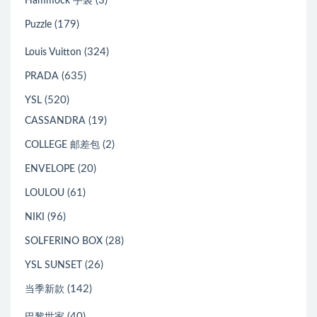
(3)
Hammock 手袋
(179)
Puzzle
(324)
Louis Vuitton
(635)
PRADA
(520)
YSL
(19)
CASSANDRA
(2)
COLLEGE 邮差包
(20)
ENVELOPE
(61)
LOULOU
(96)
NIKI
(28)
SOLFERINO BOX
(26)
YSL SUNSET
(142)
当季新款
(40)