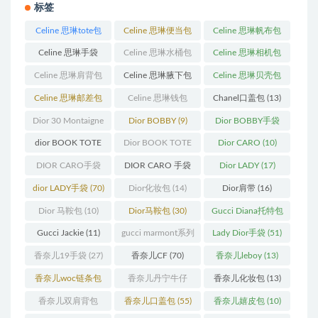
标签
Celine 思琳tote包
Celine 思琳便当包
Celine 思琳帆布包
(23)
(14)
(18)
Celine 思琳手袋
Celine 思琳水桶包
Celine 思琳相机包
(250)
(55)
(11)
Celine 思琳肩背包
Celine 思琳腋下包
Celine 思琳贝壳包
(12)
(10)
(12)
Celine 思琳邮差包
Celine 思琳钱包
Chanel口盖包
(13)
(13)
(10)
Dior 30 Montaigne
Dior BOBBY
(9)
Dior BOBBY手袋
蒙田
(31)
(26)
dior BOOK TOTE
Dior BOOK TOTE
Dior CARO
(10)
(12)
手袋
(163)
DIOR CARO手袋
DIOR CARO 手袋
Dior LADY
(17)
(11)
(31)
dior LADY手袋
(70)
Dior化妆包
(14)
Dior肩带
(16)
Dior 马鞍包
(10)
Dior马鞍包
(30)
Gucci Diana托特包
(11)
Gucci Jackie
(11)
gucci marmont系列
Lady Dior手袋
(51)
(19)
香奈儿19手袋
(27)
香奈儿CF
(70)
香奈儿leboy
(13)
香奈儿woc链条包
香奈儿丹宁牛仔
香奈儿化妆包
(13)
(11)
(12)
香奈儿双肩背包
香奈儿口盖包
(55)
香奈儿嬉皮包
(10)