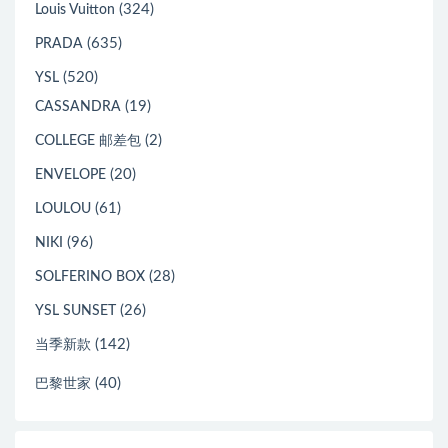
(324)
Louis Vuitton
(635)
PRADA
(520)
YSL
(19)
CASSANDRA
(2)
COLLEGE 邮差包
(20)
ENVELOPE
(61)
LOULOU
(96)
NIKI
(28)
SOLFERINO BOX
(26)
YSL SUNSET
(142)
当季新款
(40)
巴黎世家