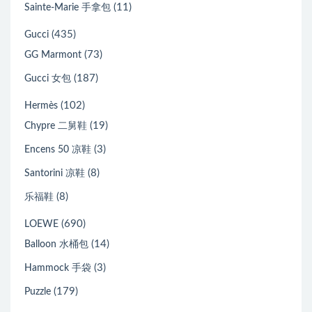
(11)
Sainte-Marie 手拿包
(435)
Gucci
(73)
GG Marmont
(187)
Gucci 女包
(102)
Hermès
(19)
Chypre 二舅鞋
(3)
Encens 50 凉鞋
(8)
Santorini 凉鞋
(8)
乐福鞋
(690)
LOEWE
(14)
Balloon 水桶包
(3)
Hammock 手袋
(179)
Puzzle