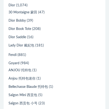
(1,074)
Dior
(47)
30 Montaigne 蒙田
(39)
Dior Bobby
(208)
Dior Book Tote
(16)
Dior Saddle
(181)
Lady Dior 戴妃包
(881)
Fendi
(984)
Goyard
(1)
ANJOU 托特包
(1)
Anjou 托特包迷你
(1)
Bellechasse Biaude 托特包
(5)
Saïgon Mini 西贡包
(23)
Saïgon 西贡包 小号