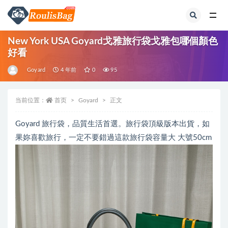
全部
New York USA Goyard戈雅旅行袋戈雅包哪個顏色
好看
Goyard
4 年前
0
95
当前位置：
首页
Goyard
正文
Goyard 旅行袋，品質生活首選。旅行袋頂級版本出貨，如
果妳喜歡旅行，一定不要錯過這款旅行袋容量大 大號50cm