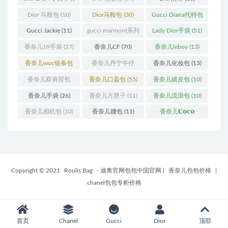
Dior 马鞍包
(10)
Dior马鞍包
(30)
Gucci Diana托特包
(11)
Gucci Jackie
(11)
gucci marmont系列
Lady Dior手袋
(51)
(19)
香奈儿19手袋
(27)
香奈儿CF
(70)
香奈儿leboy
(13)
香奈儿woc链条包
香奈儿丹宁牛仔
香奈儿化妆包
(13)
(11)
(12)
香奈儿双肩背包
香奈儿口盖包
(55)
香奈儿嬉皮包
(10)
(13)
香奈儿手袋
(26)
香奈儿方胖子
(11)
香奈儿流浪包
(10)
香奈儿相机包
(10)
香奈儿腰包
(11)
香奈儿𝗖𝗼𝗰𝗼
𝗵𝗮𝗻𝗱𝗹𝗲
(14)
Copyright © 2021
Roulis Bag
- 迪奥官网包包中国官网
|
香奈儿包包价格
|
chanel包包专柜价格
首页
Chanel
Gucci
Dior
顶部