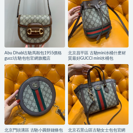
Abu Dhabi古馳馬鞍包1955價格
北京昌平區 古馳mini水桶什麽材
gucci古馳包包官網旗艦店
質最好GUCCI mini水桶包
北京門頭溝區 古馳小圓餅鏈條包
北京石景山區古馳女士包包官網