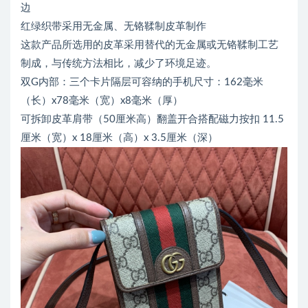
边
红绿织带采用无金属、无铬鞣制皮革制作
这款产品所选用的皮革采用替代的无金属或无铬鞣制工艺
制成，与传统方法相比，减少了环境足迹。
双G内部：三个卡片隔层可容纳的手机尺寸：162毫米
（长）x78毫米（宽）x8毫米（厚）
可拆卸皮革肩带（50厘米高）翻盖开合搭配磁力按扣 11.5
厘米（宽）x 18厘米（高）x 3.5厘米（深）