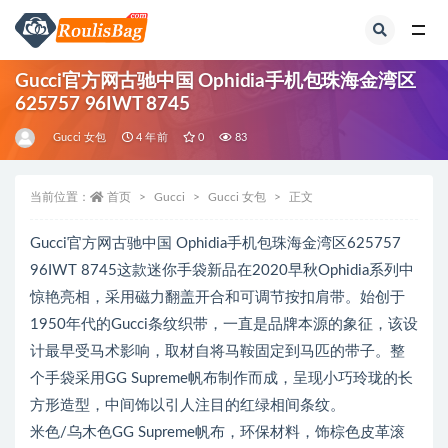
全部
Gucci官方网古驰中国 Ophidia手机包珠海金湾区
625757 96IWT 8745
Gucci 女包
4 年前
0
83
当前位置：
首页
Gucci
Gucci 女包
正文
Gucci官方网古驰中国 Ophidia手机包珠海金湾区625757
96IWT 8745这款迷你手袋新品在2020早秋Ophidia系列中
惊艳亮相，采用磁力翻盖开合和可调节按扣肩带。始创于
1950年代的Gucci条纹织带，一直是品牌本源的象征，该设
计最早受马术影响，取材自将马鞍固定到马匹的带子。整
个手袋采用GG Supreme帆布制作而成，呈现小巧玲珑的长
方形造型，中间饰以引人注目的红绿相间条纹。
米色/乌木色GG Supreme帆布，环保材料，饰棕色皮革滚