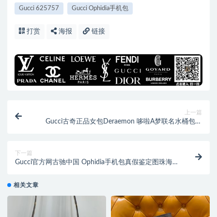
Gucci 625757
Gucci Ophidia手机包
打赏
海报
链接
上一篇
Gucci古奇正品女包Deraemon 哆啦A梦联名水桶包倪
妮，张子枫同款上身图647801
下一篇
Gucci官方网古驰中国 Ophidia手机包真假鉴定图珠海金
湾区625757
相关文章