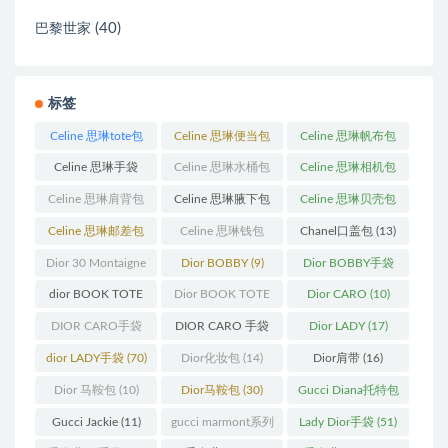
(40)
巴黎世家
标签
Celine 思琳tote包
Celine 思琳便当包
Celine 思琳帆布包
(23)
(14)
(18)
Celine 思琳手袋
Celine 思琳水桶包
Celine 思琳相机包
(250)
(55)
(11)
Celine 思琳肩背包
Celine 思琳腋下包
Celine 思琳贝壳包
(12)
(10)
(12)
Celine 思琳邮差包
Celine 思琳钱包
Chanel口盖包
(13)
(13)
(10)
Dior 30 Montaigne
Dior BOBBY
(9)
Dior BOBBY手袋
蒙田
(31)
(26)
dior BOOK TOTE
Dior BOOK TOTE
Dior CARO
(10)
(12)
手袋
(163)
DIOR CARO手袋
DIOR CARO 手袋
Dior LADY
(17)
(11)
(31)
dior LADY手袋
(70)
Dior化妆包
(14)
Dior肩带
(16)
Dior 马鞍包
(10)
Dior马鞍包
(30)
Gucci Diana托特包
(11)
Gucci Jackie
(11)
gucci marmont系列
Lady Dior手袋
(51)