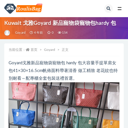
全部
Kuwait 戈雅Goyard 新品寵物袋寵物包hardy 包
Goyard
4 年前
0
154
当前位置：
首页
Goyard
正文
Goyard戈雅新品寵物袋寵物包 hardy 包大容量手提單肩女
包41×30×16.5cm帆佈面料帶著清香 做工精致 ️老花紋也特
別耐看～配專櫃全套包裝送禮首選。