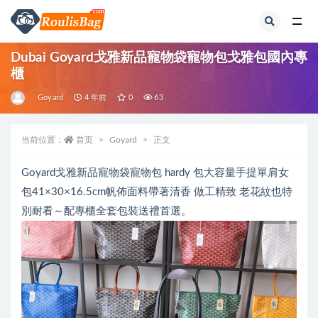
全部
Dubai Goyard戈雅新品寵物袋寵物包戈雅包國內專
櫃
Goyard
4 年前
0
63
当前位置：
首页
Goyard
正文
Goyard戈雅新品寵物袋寵物包 hardy 包大容量手提單肩女
包41×30×16.5cm帆佈面料帶著清香 做工精致 ️老花紋也特
別耐看～配專櫃全套包裝送禮首選。