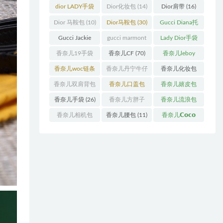
袋
(11)
袋
(31)
dior LADY手袋
Dior化妆包
(14)
Dior肩带
(16)
(70)
Dior 马鞍包
(10)
Dior马鞍包
(30)
Gucci Diana托
特包
(11)
Gucci Jackie
gucci marmont
Lady Dior手袋
(11)
系列
(19)
(51)
香奈儿19手袋
香奈儿CF
(70)
香奈儿leboy
(27)
(13)
香奈儿woc链条
香奈儿丹宁牛仔
香奈儿化妆包
包
(11)
(12)
(13)
香奈儿双肩背包
香奈儿口盖包
香奈儿嬉皮包
(13)
(55)
(10)
香奈儿手袋
(26)
香奈儿方胖子
香奈儿流浪包
(11)
(10)
香奈儿相机包
香奈儿腰包
(11)
香奈儿𝗖𝗼𝗰𝗼
(10)
𝗵𝗮𝗻𝗱𝗹𝗲
(14)