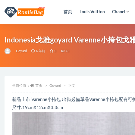
首页
Louis Vuitton
Chanel
全部
Indonesia戈雅goyard Va
Goyard
4 年前
0
73
当前位置：
首页
Goyard
正文
新品上市 Varenne小挎包 出街必備單品Varenne小挎包配
尺寸:19cmX12cmX3.3cm