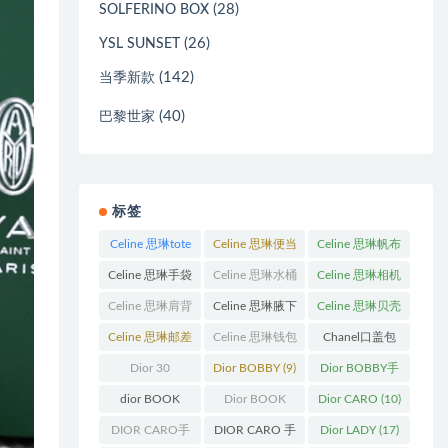
(28)
SOLFERINO BOX
(26)
YSL SUNSET
(142)
当季新款
(40)
巴黎世家
标签
Celine 思琳tote
Celine 思琳便当
Celine 思琳帆布
包
(23)
包
(14)
包
(18)
Celine 思琳手袋
Celine 思琳水桶
Celine 思琳相机
(250)
包
(55)
包
(11)
Celine 思琳肩背
Celine 思琳腋下
Celine 思琳贝壳
包
(12)
包
(10)
包
(12)
Celine 思琳邮差
Celine 思琳钱包
Chanel口盖包
包
(13)
(10)
(13)
Dior 30
Dior BOBBY
(9)
Dior BOBBY手
Montaigne 蒙田
袋
(26)
dior BOOK
Dior BOOK
Dior CARO
(10)
(31)
TOTE
(12)
TOTE手袋
(163)
DIOR CARO手
DIOR CARO 手
Dior LADY
(17)