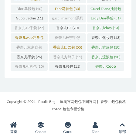
Dior 马鞍包
(10)
Dior马鞍包
(30)
Gucci Diana托特包
(11)
Gucci Jackie
(11)
gucci marmont系列
Lady Dior手袋
(51)
(19)
香奈儿19手袋
(27)
香奈儿CF
(70)
香奈儿leboy
(13)
香奈儿woc链条包
香奈儿丹宁牛仔
香奈儿化妆包
(13)
(11)
(12)
香奈儿双肩背包
香奈儿口盖包
(55)
香奈儿嬉皮包
(10)
(13)
香奈儿手袋
(26)
香奈儿方胖子
(11)
香奈儿流浪包
(10)
香奈儿相机包
(10)
香奈儿腰包
(11)
香奈儿𝗖𝗼𝗰𝗼
𝗵𝗮𝗻𝗱𝗹𝗲
(14)
Copyright © 2021
Roulis Bag
- 迪奥官网包包中国官网
|
香奈儿包包价格
|
chanel包包专柜价格
首页
Chanel
Gucci
Dior
顶部