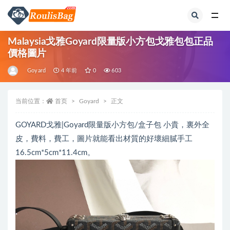
全部
Malaysia戈雅Goyard限量版小方包戈雅包包正品
價格圖片
Goyard
4 年前
0
603
当前位置：
首页
Goyard
正文
GOYARD戈雅|Goyard限量版小方包/盒子包 小貴，裏外全
皮，費料，費工，圖片就能看出材質的好壞細膩手工
16.5cm*5cm*11.4cm。