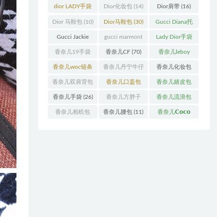
袋
(11)
袋
(31)
dior LADY手袋
Dior化妆包
(14)
Dior肩带
(16)
(70)
Dior 马鞍包
(10)
Dior马鞍包
(30)
Gucci Diana托
特包
(11)
Gucci Jackie
gucci marmont
Lady Dior手袋
(11)
系列
(19)
(51)
香奈儿19手袋
香奈儿CF
(70)
香奈儿leboy
(27)
(13)
香奈儿woc链条
香奈儿丹宁牛仔
香奈儿化妆包
包
(11)
(12)
(13)
香奈儿双肩背包
香奈儿口盖包
香奈儿嬉皮包
(13)
(55)
(10)
香奈儿手袋
(26)
香奈儿方胖子
香奈儿流浪包
(11)
(10)
香奈儿相机包
香奈儿腰包
(11)
香奈儿𝗖𝗼𝗰𝗼
(10)
𝗵𝗮𝗻𝗱𝗹𝗲
(14)