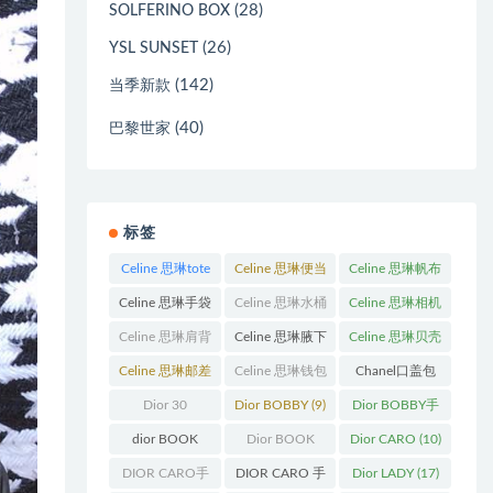
(28)
SOLFERINO BOX
(26)
YSL SUNSET
(142)
当季新款
(40)
巴黎世家
标签
Celine 思琳tote
Celine 思琳便当
Celine 思琳帆布
包
(23)
包
(14)
包
(18)
Celine 思琳手袋
Celine 思琳水桶
Celine 思琳相机
(250)
包
(55)
包
(11)
Celine 思琳肩背
Celine 思琳腋下
Celine 思琳贝壳
包
(12)
包
(10)
包
(12)
Celine 思琳邮差
Celine 思琳钱包
Chanel口盖包
包
(13)
(10)
(13)
Dior 30
Dior BOBBY
(9)
Dior BOBBY手
Montaigne 蒙田
袋
(26)
dior BOOK
Dior BOOK
Dior CARO
(10)
(31)
TOTE
(12)
TOTE手袋
(163)
DIOR CARO手
DIOR CARO 手
Dior LADY
(17)