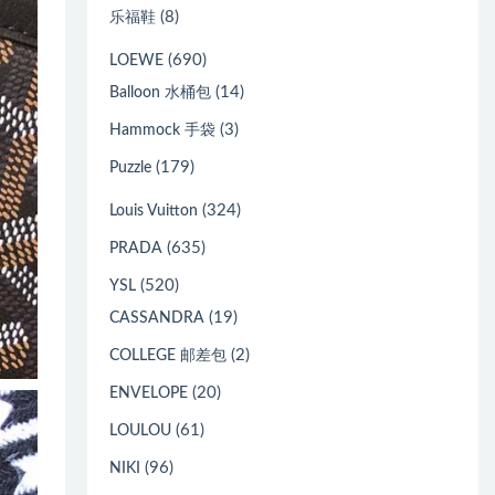
(8)
乐福鞋
(690)
LOEWE
(14)
Balloon 水桶包
(3)
Hammock 手袋
(179)
Puzzle
(324)
Louis Vuitton
(635)
PRADA
(520)
YSL
(19)
CASSANDRA
(2)
COLLEGE 邮差包
(20)
ENVELOPE
(61)
LOULOU
(96)
NIKI