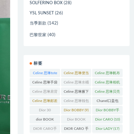
(28)
SOLFERINO BOX
(26)
YSL SUNSET
(142)
当季新款
(40)
巴黎世家
标签
Celine 思琳tote
Celine 思琳便当
Celine 思琳帆布
包
(23)
包
(14)
包
(18)
Celine 思琳手袋
Celine 思琳水桶
Celine 思琳相机
(250)
包
(55)
包
(11)
Celine 思琳肩背
Celine 思琳腋下
Celine 思琳贝壳
包
(12)
包
(10)
包
(12)
Celine 思琳邮差
Celine 思琳钱包
Chanel口盖包
包
(13)
(10)
(13)
Dior 30
Dior BOBBY
(9)
Dior BOBBY手
Montaigne 蒙田
袋
(26)
dior BOOK
Dior BOOK
Dior CARO
(10)
(31)
TOTE
(12)
TOTE手袋
(163)
DIOR CARO手
DIOR CARO 手
Dior LADY
(17)