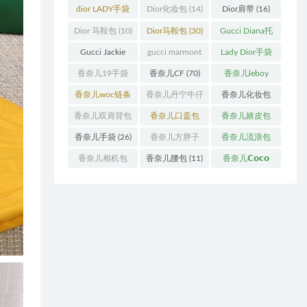
袋
(11)
袋
(31)
dior LADY手袋
Dior化妆包
(14)
Dior肩带
(16)
(70)
Dior 马鞍包
(10)
Dior马鞍包
(30)
Gucci Diana托
特包
(11)
Gucci Jackie
gucci marmont
Lady Dior手袋
(11)
系列
(19)
(51)
香奈儿19手袋
香奈儿CF
(70)
香奈儿leboy
(27)
(13)
香奈儿woc链条
香奈儿丹宁牛仔
香奈儿化妆包
包
(11)
(12)
(13)
香奈儿双肩背包
香奈儿口盖包
香奈儿嬉皮包
(13)
(55)
(10)
香奈儿手袋
(26)
香奈儿方胖子
香奈儿流浪包
(11)
(10)
香奈儿相机包
香奈儿腰包
(11)
香奈儿𝗖𝗼𝗰𝗼
(10)
𝗵𝗮𝗻𝗱𝗹𝗲
(14)