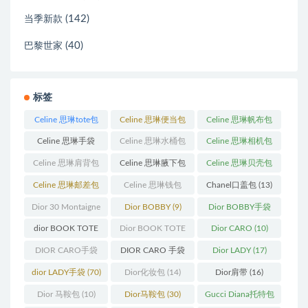
(142)
当季新款
(40)
巴黎世家
标签
Celine 思琳tote包
Celine 思琳便当包
Celine 思琳帆布包
(23)
(14)
(18)
Celine 思琳手袋
Celine 思琳水桶包
Celine 思琳相机包
(250)
(55)
(11)
Celine 思琳肩背包
Celine 思琳腋下包
Celine 思琳贝壳包
(12)
(10)
(12)
Celine 思琳邮差包
Celine 思琳钱包
Chanel口盖包
(13)
(13)
(10)
Dior 30 Montaigne
Dior BOBBY
(9)
Dior BOBBY手袋
蒙田
(31)
(26)
dior BOOK TOTE
Dior BOOK TOTE
Dior CARO
(10)
(12)
手袋
(163)
DIOR CARO手袋
DIOR CARO 手袋
Dior LADY
(17)
(11)
(31)
dior LADY手袋
(70)
Dior化妆包
(14)
Dior肩带
(16)
Dior 马鞍包
(10)
Dior马鞍包
(30)
Gucci Diana托特包