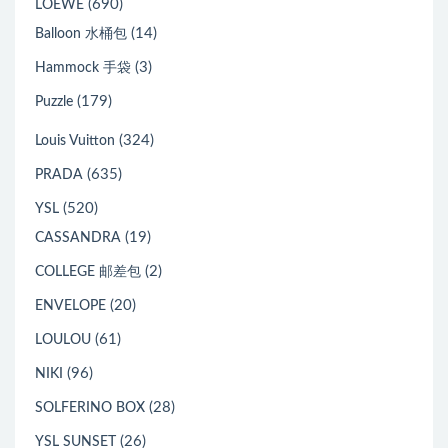
(690)
LOEWE
(14)
Balloon 水桶包
(3)
Hammock 手袋
(179)
Puzzle
(324)
Louis Vuitton
(635)
PRADA
(520)
YSL
(19)
CASSANDRA
(2)
COLLEGE 邮差包
(20)
ENVELOPE
(61)
LOULOU
(96)
NIKI
(28)
SOLFERINO BOX
(26)
YSL SUNSET