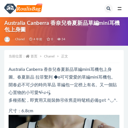
全部
Australia Canberra 香奈兒春夏新品草編mini耳機
包上身圖
Chanel
4 年前
0
34
当前位置：
首页
Chanel
正文
Australia Canberra 香奈兒春夏新品草編mini耳機包上身
圖。春夏新品 拉菲繫列 ◆ʚ可可愛愛的草編mini耳機包。
開春必不可少的時尚單品 草編包一定榜上有名。又一個貼
心置物的小可愛٩˃̶͈̀௰˂̶͈́و
多種搭配，即實用又能裝飾🉑依舊是時髦精必備𝕘𝕖𝕥 ^◡^.
尺寸：6.8cm