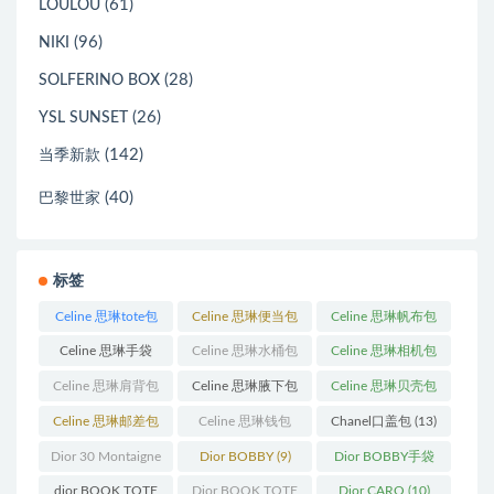
(61)
LOULOU
(96)
NIKI
(28)
SOLFERINO BOX
(26)
YSL SUNSET
(142)
当季新款
(40)
巴黎世家
标签
Celine 思琳tote包
Celine 思琳便当包
Celine 思琳帆布包
(23)
(14)
(18)
Celine 思琳手袋
Celine 思琳水桶包
Celine 思琳相机包
(250)
(55)
(11)
Celine 思琳肩背包
Celine 思琳腋下包
Celine 思琳贝壳包
(12)
(10)
(12)
Celine 思琳邮差包
Celine 思琳钱包
Chanel口盖包
(13)
(13)
(10)
Dior 30 Montaigne
Dior BOBBY
(9)
Dior BOBBY手袋
蒙田
(31)
(26)
dior BOOK TOTE
Dior BOOK TOTE
Dior CARO
(10)