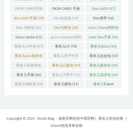
(12)
手袋
(163)
DIOR CARO手袋
DIOR CARO 手袋
Dior LADY
(17)
(11)
(31)
dior LADY手袋
(70)
Dior化妆包
(14)
Dior肩带
(16)
Dior 马鞍包
(10)
Dior马鞍包
(30)
Gucci Diana托特包
(11)
Gucci Jackie
(11)
gucci marmont系列
Lady Dior手袋
(51)
(19)
香奈儿19手袋
(27)
香奈儿CF
(70)
香奈儿leboy
(13)
香奈儿woc链条包
香奈儿丹宁牛仔
香奈儿化妆包
(13)
(11)
(12)
香奈儿双肩背包
香奈儿口盖包
(55)
香奈儿嬉皮包
(10)
(13)
香奈儿手袋
(26)
香奈儿方胖子
(11)
香奈儿流浪包
(10)
香奈儿相机包
(10)
香奈儿腰包
(11)
香奈儿𝗖𝗼𝗰𝗼
𝗵𝗮𝗻𝗱𝗹𝗲
(14)
Copyright © 2021
Roulis Bag
- 迪奥官网包包中国官网
|
香奈儿包包价格
|
chanel包包专柜价格