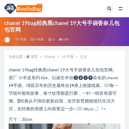
全部
chanel 19bag经典黑chanel 19大号手袋香奈儿包
包官网
19 手袋
4 年前
0
198
当前位置：
首页
Chanel
19 手袋
正文
chanel 19bag经典黑chanel 19大号手袋香奈儿包包官网。
原厂 小羊皮系列 𝑮𝒆𝒕。以诞生年份❷⓿❶❾命名的𝓬𝘩𝘢𝘯𝘦𝘭
𝟏𝟗手袋。绵延百年的历史最终在𝟏𝟗身上收拢线索。✍🏻每一
节链环都有故事，每寸纹理都是打磨，一针一线皆有源可
溯。🎖经典从不惧怕更新自我，张开双臂拥抱现代生活方
式，在经典的肩膀上向前更迈一步~.♡⃝ ʜᴇʟʟᴏ ◡̈ ☽⋆
尺寸：30cm