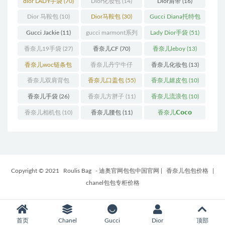
dior LADY手袋
(70)
Dior化妆包
(14)
Dior肩带
(16)
Dior 马鞍包
(10)
Dior马鞍包
(30)
Gucci Diana托特包
(11)
Gucci Jackie
(11)
gucci marmont系列
Lady Dior手袋
(51)
(19)
香奈儿19手袋
(27)
香奈儿CF
(70)
香奈儿leboy
(13)
香奈儿woc链条包
香奈儿丹宁牛仔
香奈儿化妆包
(13)
(11)
(12)
香奈儿双肩背包
香奈儿口盖包
(55)
香奈儿嬉皮包
(10)
(13)
香奈儿手袋
(26)
香奈儿方胖子
(11)
香奈儿流浪包
(10)
香奈儿相机包
(10)
香奈儿腰包
(11)
香奈儿𝗖𝗼𝗰𝗼
𝗵𝗮𝗻𝗱𝗹𝗲
(14)
Copyright © 2021
Roulis Bag
- 迪奥官网包包中国官网
|
香奈儿包包价格
|
chanel包包专柜价格
首页
Chanel
Gucci
Dior
顶部