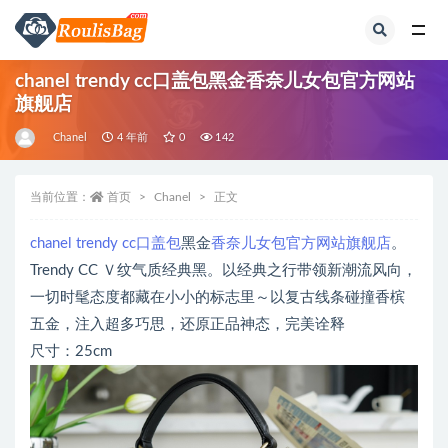
全部
chanel trendy cc口盖包黑金香奈儿女包官方网站
旗舰店
Chanel
4 年前
0
142
当前位置：
首页
Chanel
正文
chanel trendy cc口盖包
黑金
香奈儿女包官方网站旗舰店
。
Trendy CC Ｖ纹气质经典黑。以经典之行带领新潮流风向，
一切时髦态度都藏在小小的标志里～以复古线条碰撞香槟
五金，注入超多巧思，还原正品神态，完美诠释
尺寸：25cm