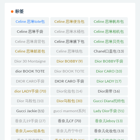
标签
Celine 思琳tote包
Celine 思琳便当包
Celine 思琳帆布包
(23)
(14)
(18)
Celine 思琳手袋
Celine 思琳水桶包
Celine 思琳相机包
(250)
(55)
(11)
Celine 思琳肩背包
Celine 思琳腋下包
Celine 思琳贝壳包
(12)
(10)
(12)
Celine 思琳邮差包
Celine 思琳钱包
Chanel口盖包
(13)
(13)
(10)
Dior 30 Montaigne
Dior BOBBY
(9)
Dior BOBBY手袋
蒙田
(31)
(26)
dior BOOK TOTE
Dior BOOK TOTE
Dior CARO
(10)
(12)
手袋
(163)
DIOR CARO手袋
DIOR CARO 手袋
Dior LADY
(17)
(11)
(31)
dior LADY手袋
(70)
Dior化妆包
(14)
Dior肩带
(16)
Dior 马鞍包
(10)
Dior马鞍包
(30)
Gucci Diana托特包
(11)
Gucci Jackie
(11)
gucci marmont系列
Lady Dior手袋
(51)
(19)
香奈儿19手袋
(27)
香奈儿CF
(70)
香奈儿leboy
(13)
香奈儿woc链条包
香奈儿丹宁牛仔
香奈儿化妆包
(13)
(11)
(12)