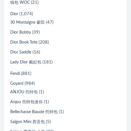
(21)
钱包 WOC
(1,074)
Dior
(47)
30 Montaigne 蒙田
(39)
Dior Bobby
(208)
Dior Book Tote
(16)
Dior Saddle
(181)
Lady Dior 戴妃包
(881)
Fendi
(984)
Goyard
(1)
ANJOU 托特包
(1)
Anjou 托特包迷你
(1)
Bellechasse Biaude 托特包
(5)
Saïgon Mini 西贡包