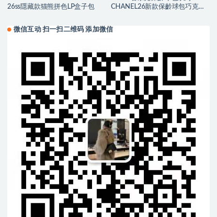
26ss隱藏款猫熊拼色LP盒子包
CHANEL26新款保齡球包巧克力
色大號
微信互动 扫一扫二维码 添加微信