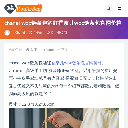
全部
chanel woc链条包酒红香奈儿woc链条包官网价格
Chanel
4 年前
0
243
当前位置：
首页
Chanel
正文
chanel woc链条包酒红
香奈儿woc链条包官网价格
。
𝖢𝗁𝖺𝗇𝖾𝗅 高级手工坊 双金珠𝑾𝒐𝒄 酒红。采用平滑的原厂光
面小牛皮手感细腻且有光泽感 搭配做旧五金，轻松塑造出
复古优雅又不失时髦的𝒇𝒆𝒆𝒍 每一个细节都散发着精致感，低
调而高级说的就是它了
尺寸：12.3*19.2*3.5cm