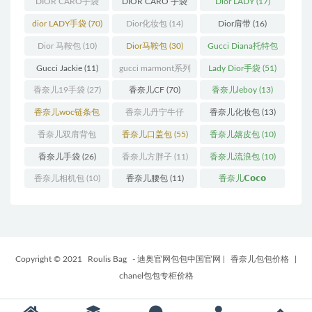
DIOR CARO手袋
DIOR CARO 手袋
Dior LADY
(17)
(11)
(31)
dior LADY手袋
(70)
Dior化妆包
(14)
Dior肩带
(16)
Dior 马鞍包
(10)
Dior马鞍包
(30)
Gucci Diana托特包
(11)
Gucci Jackie
(11)
gucci marmont系列
Lady Dior手袋
(51)
(19)
香奈儿19手袋
(27)
香奈儿CF
(70)
香奈儿leboy
(13)
香奈儿woc链条包
香奈儿丹宁牛仔
香奈儿化妆包
(13)
(11)
(12)
香奈儿双肩背包
香奈儿口盖包
(55)
香奈儿嬉皮包
(10)
(13)
香奈儿手袋
(26)
香奈儿方胖子
(11)
香奈儿流浪包
(10)
香奈儿相机包
(10)
香奈儿腰包
(11)
香奈儿𝗖𝗼𝗰𝗼
𝗵𝗮𝗻𝗱𝗹𝗲
(14)
Copyright © 2021
Roulis Bag
- 迪奥官网包包中国官网
|
香奈儿包包价格
|
chanel包包专柜价格