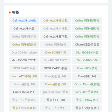
标签
Celine 思琳tote包
Celine 思琳便当包
Celine 思琳帆布包
(23)
(14)
(18)
Celine 思琳手袋
Celine 思琳水桶包
Celine 思琳相机包
(250)
(55)
(11)
Celine 思琳肩背包
Celine 思琳腋下包
Celine 思琳贝壳包
(12)
(10)
(12)
Celine 思琳邮差包
Celine 思琳钱包
Chanel口盖包
(13)
(13)
(10)
Dior 30 Montaigne
Dior BOBBY
(9)
Dior BOBBY手袋
蒙田
(31)
(26)
dior BOOK TOTE
Dior BOOK TOTE
Dior CARO
(10)
(12)
手袋
(163)
DIOR CARO手袋
DIOR CARO 手袋
Dior LADY
(17)
(11)
(31)
dior LADY手袋
(70)
Dior化妆包
(14)
Dior肩带
(16)
Dior 马鞍包
(10)
Dior马鞍包
(30)
Gucci Diana托特包
(11)
Gucci Jackie
(11)
gucci marmont系列
Lady Dior手袋
(51)
(19)
香奈儿19手袋
(27)
香奈儿CF
(70)
香奈儿leboy
(13)
香奈儿woc链条包
香奈儿丹宁牛仔
香奈儿化妆包
(13)