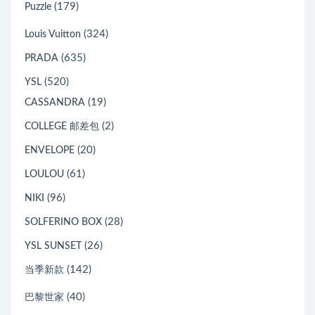
(179)
Puzzle
(324)
Louis Vuitton
(635)
PRADA
(520)
YSL
(19)
CASSANDRA
(2)
COLLEGE 邮差包
(20)
ENVELOPE
(61)
LOULOU
(96)
NIKI
(28)
SOLFERINO BOX
(26)
YSL SUNSET
(142)
当季新款
(40)
巴黎世家