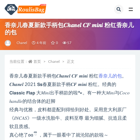
全部
香奈儿春夏新款手柄包𝑪𝒉𝒂𝒏𝒆𝒍 𝑪𝑭 𝒎𝒊𝒏𝒊 粉红香奈儿
的包
Chanel
4 年前
0
57
当前位置：
首页
Chanel
正文
香奈儿春夏新款手柄包𝑪𝒉𝒂𝒏𝒆𝒍 𝑪𝑭 𝒎𝒊𝒏𝒊 粉红
香奈儿的包
。
𝑪𝒉𝒂𝒏𝒆𝒍 2021 𝗦𝘀春夏新款手柄𝑪𝑭 𝒎𝒊𝒏𝒊 粉红。经典的
𝗖𝗹𝗮𝘀𝘀𝗶𝗰 𝗙𝗹𝗮𝗽 大𝑀𝑖𝑛𝑖出手柄款的啦🐾。有一种大𝑀𝑖𝑛𝑖与𝐶𝑜𝑐𝑜
ℎ𝑎𝑛𝑑𝑙𝑒的结合体的赶脚
经典与优雅，皮料都是配到得恰到好处。采用意大利原厂
《𝐼𝑁𝐶𝐴𝑆》一级水洗胎牛、皮料至尊 最为细腻、抗造且柔
软且质感。
真心绝了ʚɞ ྀི ，属于一眼看中了就沦陷的款啦～