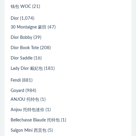
(21)
钱包 WOC
(1,074)
Dior
(47)
30 Montaigne 蒙田
(39)
Dior Bobby
(208)
Dior Book Tote
(16)
Dior Saddle
(181)
Lady Dior 戴妃包
(881)
Fendi
(984)
Goyard
(1)
ANJOU 托特包
(1)
Anjou 托特包迷你
(1)
Bellechasse Biaude 托特包
(5)
Saïgon Mini 西贡包