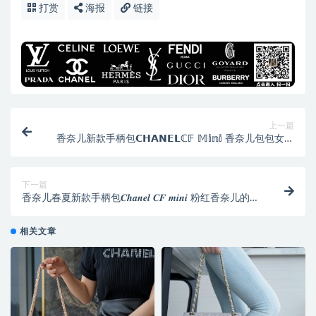
打赏
海报
链接
上一篇
香奈儿新款手柄包𝗖𝗛𝗔𝗡𝗘𝗟ℂ𝔽 𝕄𝕚𝕟𝕚 香奈儿包包女包
上身图
下一篇
香奈儿春夏新款手柄包𝑪𝒉𝒂𝒏𝒆𝒍 𝑪𝑭 𝒎𝒊𝒏𝒊 粉红香奈儿的包
上身图
相关文章