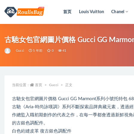
首页
Louis Vuitton
Chanel
全部
古馳女包官網圖片價格 Gucci
Gucci
5 年前
0
41
当前位置：
首页
Gucci
正文
古馳女包官網圖片價格 Gucci GG Marmont系列小號托特包 6814
古馳《Aria-時尚詠嘆調》系列不斷探索品牌典藏元素，透過經
作總監入職初期創作的代表之作，在每一季都會透過新鮮視角
的古銀色調配件。
白色絎縫皮革 復古銀色調配件