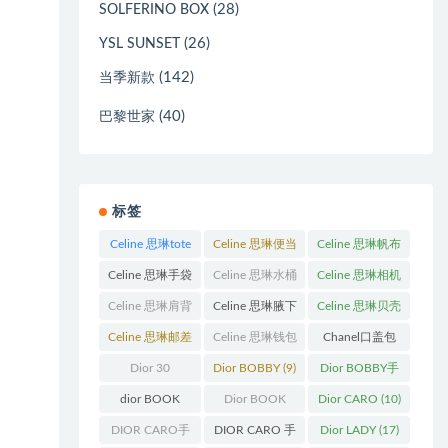
(28)
SOLFERINO BOX
(26)
YSL SUNSET
(142)
当季新款
(40)
巴黎世家
标签
Celine 思琳tote
Celine 思琳便当
Celine 思琳帆布
包
(23)
包
(14)
包
(18)
Celine 思琳手袋
Celine 思琳水桶
Celine 思琳相机
(250)
包
(55)
包
(11)
Celine 思琳肩背
Celine 思琳腋下
Celine 思琳贝壳
包
(12)
包
(10)
包
(12)
Celine 思琳邮差
Celine 思琳钱包
Chanel口盖包
包
(13)
(10)
(13)
Dior 30
Dior BOBBY
(9)
Dior BOBBY手
Montaigne 蒙田
袋
(26)
dior BOOK
Dior BOOK
Dior CARO
(10)
(31)
TOTE
(12)
TOTE手袋
(163)
DIOR CARO手
DIOR CARO 手
Dior LADY
(17)