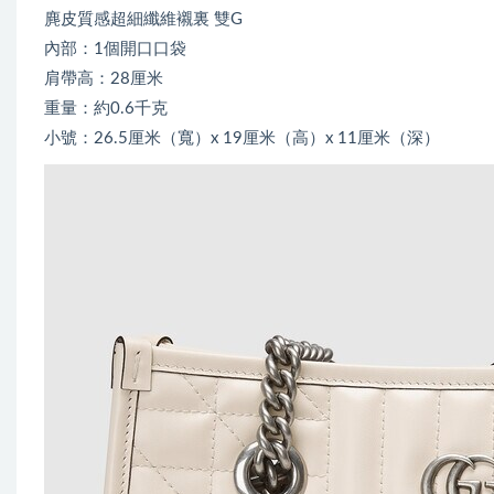
麂皮質感超細纖維襯裏 雙G
內部：1個開口口袋
肩帶高：28厘米
重量：約0.6千克
小號：26.5厘米（寬）x 19厘米（高）x 11厘米（深）