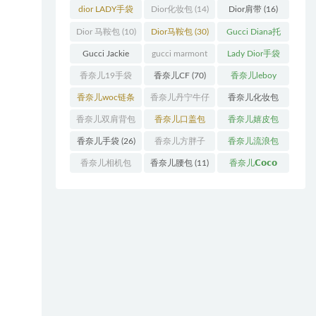
袋
(11)
袋
(31)
dior LADY手袋
Dior化妆包
(14)
Dior肩带
(16)
(70)
Dior 马鞍包
(10)
Dior马鞍包
(30)
Gucci Diana托
特包
(11)
Gucci Jackie
gucci marmont
Lady Dior手袋
(11)
系列
(19)
(51)
香奈儿19手袋
香奈儿CF
(70)
香奈儿leboy
(27)
(13)
香奈儿woc链条
香奈儿丹宁牛仔
香奈儿化妆包
包
(11)
(12)
(13)
香奈儿双肩背包
香奈儿口盖包
香奈儿嬉皮包
(13)
(55)
(10)
香奈儿手袋
(26)
香奈儿方胖子
香奈儿流浪包
(11)
(10)
香奈儿相机包
香奈儿腰包
(11)
香奈儿𝗖𝗼𝗰𝗼
(10)
𝗵𝗮𝗻𝗱𝗹𝗲
(14)