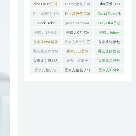
袋
(11)
袋
(31)
dior LADY手袋
Dior化妆包
(14)
Dior肩带
(16)
(70)
Dior 马鞍包
(10)
Dior马鞍包
(30)
Gucci Diana托
特包
(11)
Gucci Jackie
gucci marmont
Lady Dior手袋
(11)
系列
(19)
(51)
香奈儿19手袋
香奈儿CF
(70)
香奈儿leboy
(27)
(13)
香奈儿woc链条
香奈儿丹宁牛仔
香奈儿化妆包
包
(11)
(12)
(13)
香奈儿双肩背包
香奈儿口盖包
香奈儿嬉皮包
(13)
(55)
(10)
香奈儿手袋
(26)
香奈儿方胖子
香奈儿流浪包
(11)
(10)
香奈儿相机包
香奈儿腰包
(11)
香奈儿𝗖𝗼𝗰𝗼
(10)
𝗵𝗮𝗻𝗱𝗹𝗲
(14)