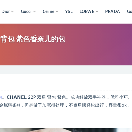
Dior
Gucci
Celine
YSL
LOEWE
PRADA
Go
22 双肩 背包 紫色香奈儿的包
包
。𝗖𝗛𝗔𝗡𝗘𝗟 22P 双肩 背包 紫色。成功解放双手神器，优雅小巧
属链条⛓️，但是做了加宽得处理，不累肩膀轻松出行，容量很ok，