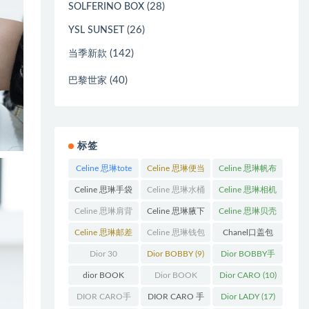
(28)
SOLFERINO BOX
(26)
YSL SUNSET
(142)
当季新款
(40)
巴黎世家
标签
Celine 思琳tote
Celine 思琳便当
Celine 思琳帆布
包
(23)
包
(14)
包
(18)
Celine 思琳手袋
Celine 思琳水桶
Celine 思琳相机
(250)
包
(55)
包
(11)
Celine 思琳肩背
Celine 思琳腋下
Celine 思琳贝壳
包
(12)
包
(10)
包
(12)
Celine 思琳邮差
Celine 思琳钱包
Chanel口盖包
包
(13)
(10)
(13)
Dior 30
Dior BOBBY
(9)
Dior BOBBY手
Montaigne 蒙田
袋
(26)
dior BOOK
Dior BOOK
Dior CARO
(10)
(31)
TOTE
(12)
TOTE手袋
(163)
DIOR CARO手
DIOR CARO 手
Dior LADY
(17)