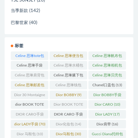
(26)
YSL SUNSET
(142)
当季新款
(40)
巴黎世家
标签
Celine 思琳tote包
Celine 思琳便当包
Celine 思琳帆布包
(23)
(14)
(18)
Celine 思琳手袋
Celine 思琳水桶包
Celine 思琳相机包
(250)
(55)
(11)
Celine 思琳肩背包
Celine 思琳腋下包
Celine 思琳贝壳包
(12)
(10)
(12)
Celine 思琳邮差包
Celine 思琳钱包
Chanel口盖包
(13)
(13)
(10)
Dior 30 Montaigne
Dior BOBBY
(9)
Dior BOBBY手袋
蒙田
(31)
(26)
dior BOOK TOTE
Dior BOOK TOTE
Dior CARO
(10)
(12)
手袋
(163)
DIOR CARO手袋
DIOR CARO 手袋
Dior LADY
(17)
(11)
(31)
dior LADY手袋
(70)
Dior化妆包
(14)
Dior肩带
(16)
Dior 马鞍包
(10)
Dior马鞍包
(30)
Gucci Diana托特包