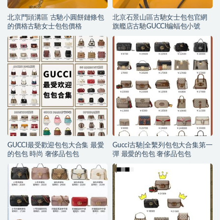
北京門頭溝區 古馳小圓餅鏈條包
北京石景山區古馳女士包包官網
的價格古馳女士包包價格
旗艦店古馳GUCCI蝙蝠包小號
GUCCI最受歡迎包包大合集 最愛
Gucci古馳|全繫列包包大合集第一
的包包 時尚 奢侈品包包
彈 最愛的包包 奢侈品包包