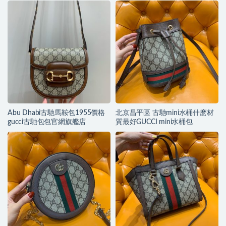
Abu Dhabi古馳馬鞍包1955價格
北京昌平區 古馳mini水桶什麽材
gucci古馳包包官網旗艦店
質最好GUCCI mini水桶包