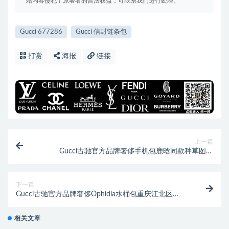
站内容侵犯了原著者的合法权益，可联系我们进行处理。
Gucci 677286
Gucci 信封链条包
打赏
海报
链接
上一篇
Gucci古驰官方品牌奢侈手机包鹿晗同款种草图片
625615 92TCG 9761
下一篇
Gucci古驰官方品牌奢侈Ophidia水桶包重庆江北区
550620 96I3B 8745
相关文章