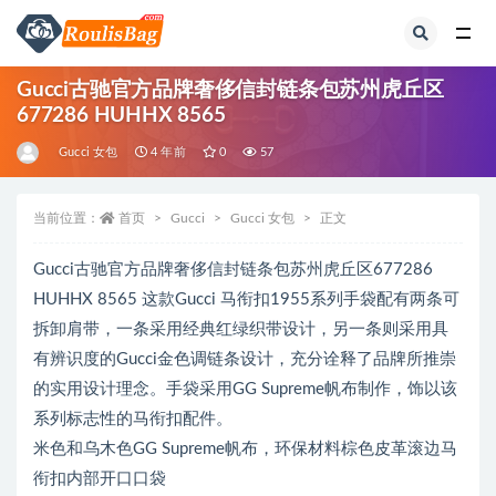
全部
Gucci古驰官方品牌奢侈信封链条包苏州虎丘区
677286 HUHHX 8565
Gucci 女包
4 年前
0
57
当前位置：
首页
Gucci
Gucci 女包
正文
Gucci古驰官方品牌奢侈信封链条包苏州虎丘区677286
HUHHX 8565 这款Gucci 马衔扣1955系列手袋配有两条可
拆卸肩带，一条采用经典红绿织带设计，另一条则采用具
有辨识度的Gucci金色调链条设计，充分诠释了品牌所推崇
的实用设计理念。手袋采用GG Supreme帆布制作，饰以该
系列标志性的马衔扣配件。
米色和乌木色GG Supreme帆布，环保材料棕色皮革滚边马
衔扣内部开口口袋