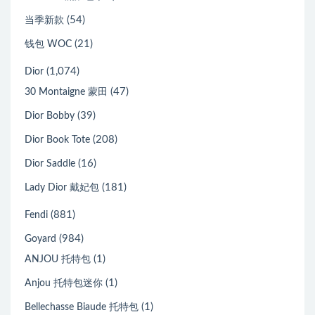
(54)
当季新款
(21)
钱包 WOC
(1,074)
Dior
(47)
30 Montaigne 蒙田
(39)
Dior Bobby
(208)
Dior Book Tote
(16)
Dior Saddle
(181)
Lady Dior 戴妃包
(881)
Fendi
(984)
Goyard
(1)
ANJOU 托特包
(1)
Anjou 托特包迷你
(1)
Bellechasse Biaude 托特包