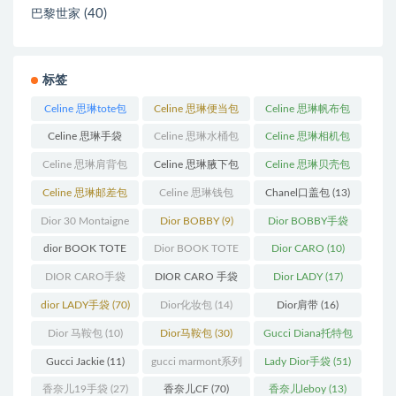
(40)
巴黎世家
标签
Celine 思琳tote包
Celine 思琳便当包
Celine 思琳帆布包
(23)
(14)
(18)
Celine 思琳手袋
Celine 思琳水桶包
Celine 思琳相机包
(250)
(55)
(11)
Celine 思琳肩背包
Celine 思琳腋下包
Celine 思琳贝壳包
(12)
(10)
(12)
Celine 思琳邮差包
Celine 思琳钱包
Chanel口盖包
(13)
(13)
(10)
Dior 30 Montaigne
Dior BOBBY
(9)
Dior BOBBY手袋
蒙田
(31)
(26)
dior BOOK TOTE
Dior BOOK TOTE
Dior CARO
(10)
(12)
手袋
(163)
DIOR CARO手袋
DIOR CARO 手袋
Dior LADY
(17)
(11)
(31)
dior LADY手袋
(70)
Dior化妆包
(14)
Dior肩带
(16)
Dior 马鞍包
(10)
Dior马鞍包
(30)
Gucci Diana托特包
(11)
Gucci Jackie
(11)
gucci marmont系列
Lady Dior手袋
(51)
(19)
香奈儿19手袋
(27)
香奈儿CF
(70)
香奈儿leboy
(13)