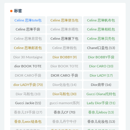
标签
Celine 思琳tote包
Celine 思琳便当包
Celine 思琳帆布包
(23)
(14)
(18)
Celine 思琳手袋
Celine 思琳水桶包
Celine 思琳相机包
(250)
(55)
(11)
Celine 思琳肩背包
Celine 思琳腋下包
Celine 思琳贝壳包
(12)
(10)
(12)
Celine 思琳邮差包
Celine 思琳钱包
Chanel口盖包
(13)
(13)
(10)
Dior 30 Montaigne
Dior BOBBY
(9)
Dior BOBBY手袋
蒙田
(31)
(26)
dior BOOK TOTE
Dior BOOK TOTE
Dior CARO
(10)
(12)
手袋
(163)
DIOR CARO手袋
DIOR CARO 手袋
Dior LADY
(17)
(11)
(31)
dior LADY手袋
(70)
Dior化妆包
(14)
Dior肩带
(16)
Dior 马鞍包
(10)
Dior马鞍包
(30)
Gucci Diana托特包
(11)
Gucci Jackie
(11)
gucci marmont系列
Lady Dior手袋
(51)
(19)
香奈儿19手袋
(27)
香奈儿CF
(70)
香奈儿leboy
(13)
香奈儿woc链条包
香奈儿丹宁牛仔
香奈儿化妆包
(13)
(11)
(12)