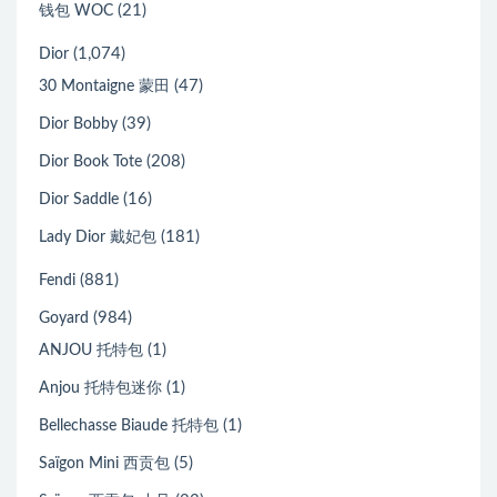
(21)
钱包 WOC
(1,074)
Dior
(47)
30 Montaigne 蒙田
(39)
Dior Bobby
(208)
Dior Book Tote
(16)
Dior Saddle
(181)
Lady Dior 戴妃包
(881)
Fendi
(984)
Goyard
(1)
ANJOU 托特包
(1)
Anjou 托特包迷你
(1)
Bellechasse Biaude 托特包
(5)
Saïgon Mini 西贡包