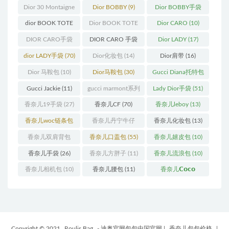
(13)
(10)
Dior 30 Montaigne
Dior BOBBY
(9)
Dior BOBBY手袋
蒙田
(31)
(26)
dior BOOK TOTE
Dior BOOK TOTE
Dior CARO
(10)
(12)
手袋
(163)
DIOR CARO手袋
DIOR CARO 手袋
Dior LADY
(17)
(11)
(31)
dior LADY手袋
(70)
Dior化妆包
(14)
Dior肩带
(16)
Dior 马鞍包
(10)
Dior马鞍包
(30)
Gucci Diana托特包
(11)
Gucci Jackie
(11)
gucci marmont系列
Lady Dior手袋
(51)
(19)
香奈儿19手袋
(27)
香奈儿CF
(70)
香奈儿leboy
(13)
香奈儿woc链条包
香奈儿丹宁牛仔
香奈儿化妆包
(13)
(11)
(12)
香奈儿双肩背包
香奈儿口盖包
(55)
香奈儿嬉皮包
(10)
(13)
香奈儿手袋
(26)
香奈儿方胖子
(11)
香奈儿流浪包
(10)
香奈儿相机包
(10)
香奈儿腰包
(11)
香奈儿𝗖𝗼𝗰𝗼
𝗵𝗮𝗻𝗱𝗹𝗲
(14)
Copyright © 2021
Roulis Bag
- 迪奥官网包包中国官网
|
香奈儿包包价格
|