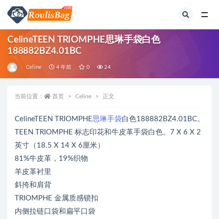
全部
CelineTEEN TRIOMPHE思琳手袋白色
188882BZ4.01BC
Celine
4 年前
0
24
当前位置：
首页
Celine
正文
CelineTEEN TRIOMPHE
思琳手袋
白色188882BZ4.01BC。
TEEN TRIOMPHE 标志印花和牛皮革手袋白色。7 X 6 X 2
英寸（18.5 X 14 X 6厘米）
81%牛皮革，19%织物
羊皮革衬里
斜挎和肩背
TRIOMPHE 金属质感锁扣
内侧拉链口袋和扁平口袋