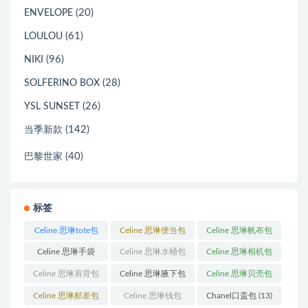
(20)
ENVELOPE
(61)
LOULOU
(96)
NIKI
(28)
SOLFERINO BOX
(26)
YSL SUNSET
(142)
当季新款
(40)
巴黎世家
标签
Celine 思琳tote包
Celine 思琳便当包
Celine 思琳帆布包
(23)
(14)
(18)
Celine 思琳手袋
Celine 思琳水桶包
Celine 思琳相机包
(250)
(55)
(11)
Celine 思琳肩背包
Celine 思琳腋下包
Celine 思琳贝壳包
(12)
(10)
(12)
Celine 思琳邮差包
Celine 思琳钱包
Chanel口盖包
(13)