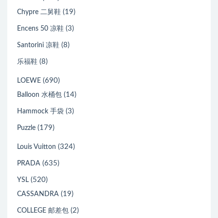
(19)
Chypre 二舅鞋
(3)
Encens 50 凉鞋
(8)
Santorini 凉鞋
(8)
乐福鞋
(690)
LOEWE
(14)
Balloon 水桶包
(3)
Hammock 手袋
(179)
Puzzle
(324)
Louis Vuitton
(635)
PRADA
(520)
YSL
(19)
CASSANDRA
(2)
COLLEGE 邮差包