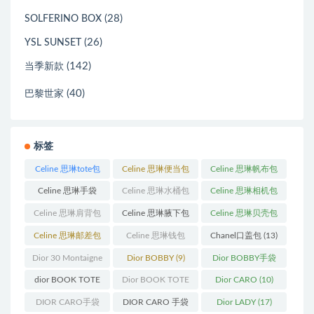
(28)
SOLFERINO BOX
(26)
YSL SUNSET
(142)
当季新款
(40)
巴黎世家
标签
Celine 思琳tote包
Celine 思琳便当包
Celine 思琳帆布包
(23)
(14)
(18)
Celine 思琳手袋
Celine 思琳水桶包
Celine 思琳相机包
(250)
(55)
(11)
Celine 思琳肩背包
Celine 思琳腋下包
Celine 思琳贝壳包
(12)
(10)
(12)
Celine 思琳邮差包
Celine 思琳钱包
Chanel口盖包
(13)
(13)
(10)
Dior 30 Montaigne
Dior BOBBY
(9)
Dior BOBBY手袋
蒙田
(31)
(26)
dior BOOK TOTE
Dior BOOK TOTE
Dior CARO
(10)
(12)
手袋
(163)
DIOR CARO手袋
DIOR CARO 手袋
Dior LADY
(17)