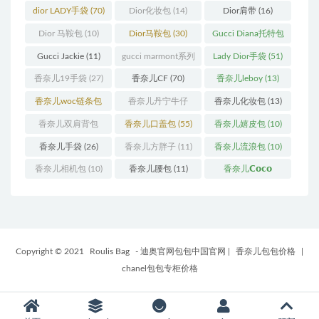
(11)
(31)
dior LADY手袋
(70)
Dior化妆包
(14)
Dior肩带
(16)
Dior 马鞍包
(10)
Dior马鞍包
(30)
Gucci Diana托特包
(11)
Gucci Jackie
(11)
gucci marmont系列
Lady Dior手袋
(51)
(19)
香奈儿19手袋
(27)
香奈儿CF
(70)
香奈儿leboy
(13)
香奈儿woc链条包
香奈儿丹宁牛仔
香奈儿化妆包
(13)
(11)
(12)
香奈儿双肩背包
香奈儿口盖包
(55)
香奈儿嬉皮包
(10)
(13)
香奈儿手袋
(26)
香奈儿方胖子
(11)
香奈儿流浪包
(10)
香奈儿相机包
(10)
香奈儿腰包
(11)
香奈儿𝗖𝗼𝗰𝗼
𝗵𝗮𝗻𝗱𝗹𝗲
(14)
Copyright © 2021
Roulis Bag
- 迪奥官网包包中国官网
|
香奈儿包包价格
|
chanel包包专柜价格